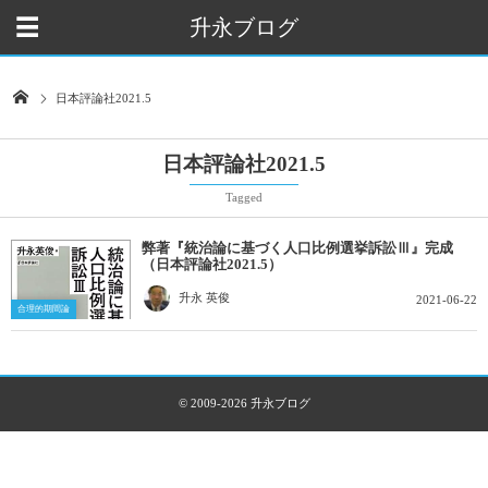
升永ブログ
日本評論社2021.5
日本評論社2021.5
Tagged
弊著『統治論に基づく人口比例選挙訴訟Ⅲ』完成
（日本評論社2021.5）
升永 英俊
2021-06-22
合理的期間論
© 2009-2026
升永ブログ