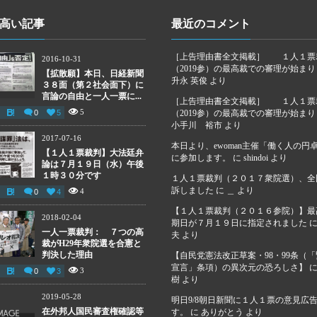
高い記事
最近のコメント
［上告理由書全文掲載］ １人１票
2016-10-31
（2019参）の最高裁での審理が始ま
【拡散願】本日、日経新聞
升永 英俊
より
３８面（第２社会面下）に
言論の自由と一人一票に...
［上告理由書全文掲載］ １人１票
5
0
5
（2019参）の最高裁での審理が始ま
小手川 裕市
より
2017-07-16
本日より、ewoman主催「働く人の円
【１人１票裁判】大法廷弁
に参加します。
に
shindoi
より
論は７月１９日（水）午後
１時３０分です
１人１票裁判（２０１７衆院選）、全
訴しました
に
＿
より
4
0
4
【１人１票裁判（２０１６参院）】最
2018-02-04
期日が７月１９日に指定されました
一人一票裁判： ７つの高
夫
より
裁がH29年衆院選を合憲と
判決した理由
【自民党憲法改正草案・98・99条（
宣言」条項）の異次元の恐ろしさ】
3
0
3
樹
より
2019-05-28
明日9/8朝日新聞に１人１票の意見広
在外邦人国民審査権確認等
す。
に
ありがとう
より