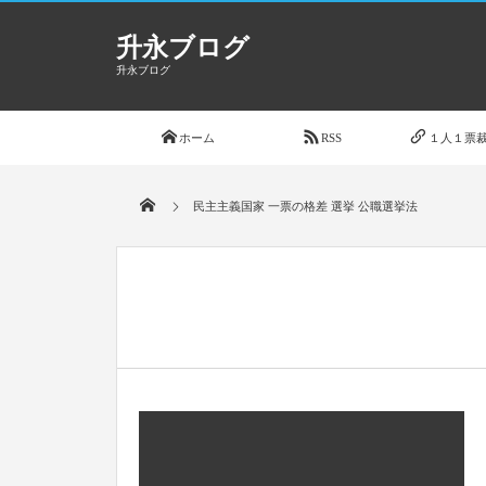
升永ブログ
升永ブログ
ホーム
RSS
１人１票裁
民主主義国家 一票の格差 選挙 公職選挙法