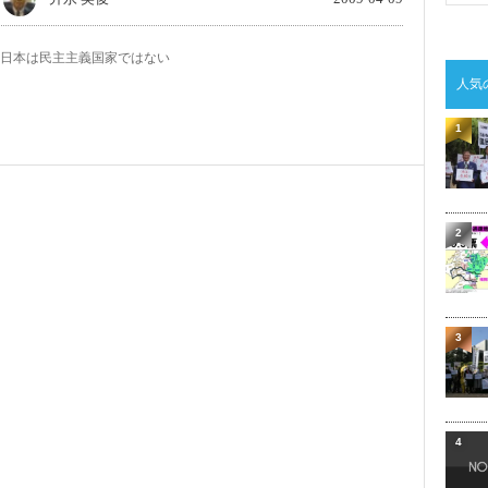
日本は民主主義国家ではない
人気
1
2
3
4