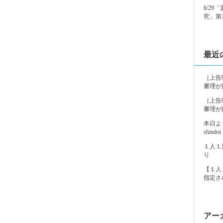
6/2
究」第
最近
［上告
審理が
［上告
審理が
本日よ
shindoi
１人１
り
【１人
指定さ
アー