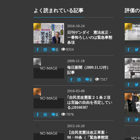
よく読まれている記事
評価の
2016-10-24
1
1
日刊ゲンダイ 憲法改正・
一番怖ろしいのは緊急事態
条項
8354
0
2009-11-18
2
2
毎日新聞（2009.11.12付）
記事
7317
0
2016-03-08
3
3
｢自民党改憲案２１条２項
は言論の自由を否定してい
る｣20160307
7076
0
2015-10-20
4
4
【自民党憲法改正草案・
98・99条（「緊急事態宣