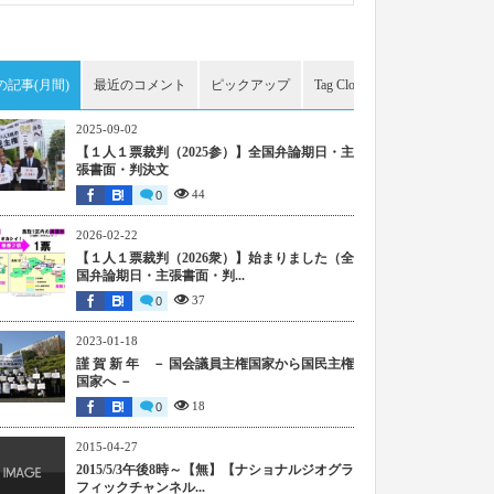
の記事(月間)
最近のコメント
ピックアップ
Tag Cloud
アーカイブ
2025-09-02
【１人１票裁判（2025参）】全国弁論期日・主
張書面・判決文
44
0
2026-02-22
【１人１票裁判（2026衆）】始まりました（全
国弁論期日・主張書面・判...
37
0
2023-01-18
謹 賀 新 年 － 国会議員主権国家から国民主権
国家へ －
18
0
2015-04-27
2015/5/3午後8時～【無】【ナショナルジオグラ
フィックチャンネル...