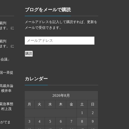
ブログをメールで購読
メールアドレスを記入して購読すれば、更新を
裁判
メールで受信できます。
ります。
に
裁判
ります。
に
購読
卓会議」
国一斉提
カレンダー
高裁弁論
に
横井幸
2026年8月
「緊急事態
月
火
水
木
金
土
日
に
村上茂
1
2
3
4
5
6
7
8
9
告がでま