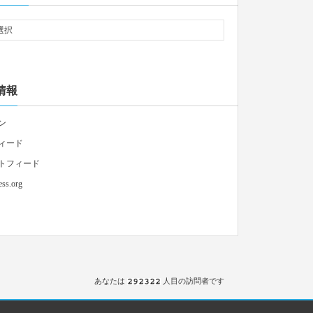
情報
ン
ィード
トフィード
ss.org
あなたは
人目の訪問者です