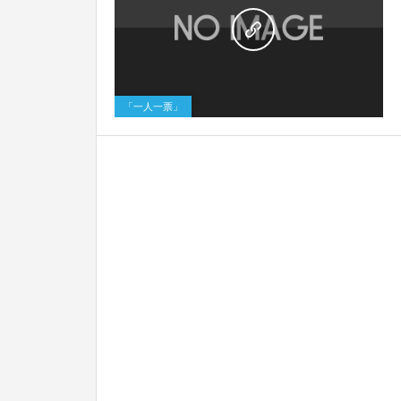
3
「一人一票」