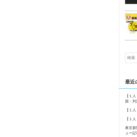
5
最近
【１人
面・判
【１人
【１人
東京新
ュー記