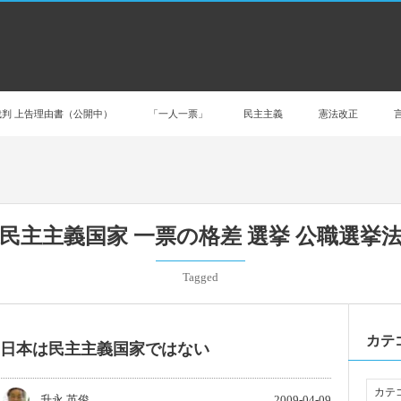
判 上告理由書（公開中）
「一人一票」
民主主義
憲法改正
民主主義国家 一票の格差 選挙 公職選挙
Tagged
カテ
日本は民主主義国家ではない
升永 英俊
2009-04-09