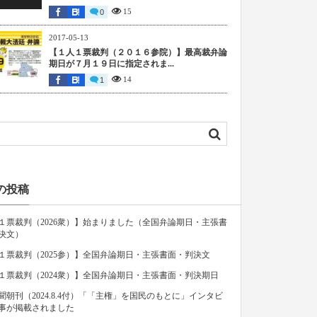
15
0
2017-05-13
【１人１票裁判（２０１６参院）】最高裁弁論
期日が７月１９日に指定されま...
14
1
の投稿
１票裁判（2026衆）】始まりました（全国弁論期日・主張書
決文）
１票裁判（2025参）】全国弁論期日・主張書面・判決文
１票裁判（2024衆）】全国弁論期日・主張書面・判決期日
聞朝刊（2024.8.4付）「「主権」を国民のもとに」インタビ
事が掲載されました