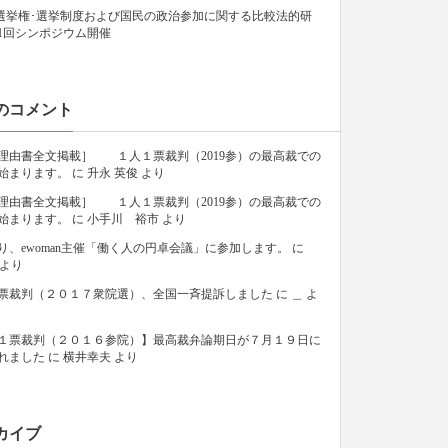
9「選挙権･選挙制度および国民の政治参加に関する比較法的研
1回シンポジウム開催
のコメント
理由書全文掲載］ １人１票裁判（2019参）の最高裁での
始まります。
に
升永 英俊
より
理由書全文掲載］ １人１票裁判（2019参）の最高裁での
始まります。
に
小手川 裕市
より
り、ewoman主催「働く人の円卓会議」に参加します。
に
より
票裁判（２０１７衆院選）、全国一斉提訴しました
に
＿
よ
１票裁判（２０１６参院）】最高裁弁論期日が７月１９日に
れました
に
横井幸夫
より
カイブ