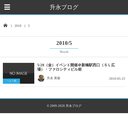
升永ブログ
2010
5
2010/5
Month
5/28（金）イベント開催＠新橋駅西口（ＳＬ広
場）・ファロシティビル前
升永 英俊
2010-05-23
「一人一票」
© 2009-2026
升永ブログ