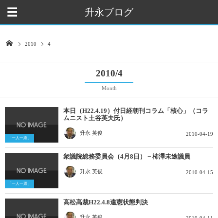
升永ブログ
2010
4
2010/4
Month
本日（H22.4.19）付日経朝刊コラム「核心」（コラ
ムニスト土谷英夫氏）
升永 英俊
2010-04-19
「一人一票」
衆議院総務委員会（4月8日）－柿澤未途議員
升永 英俊
2010-04-15
「一人一票」
高松高裁H22.4.8違憲状態判決
升永 英俊