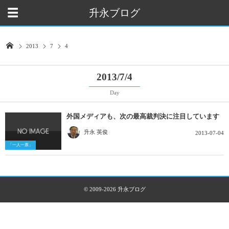
升永ブログ
2013
7
4
2013/7/4
Day
外国メディアも、次の最高裁判決に注目しています
升永 英俊
2013-07-04
「一人一票」
© 2009-2026
升永ブログ