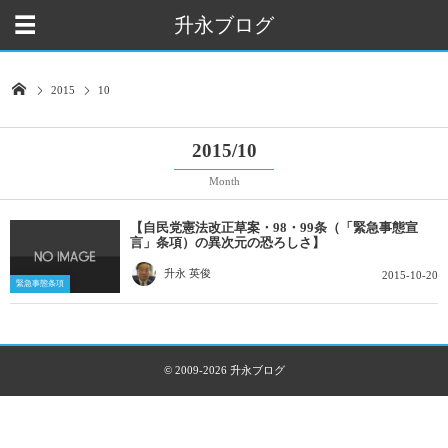
升永ブログ
2015
10
2015/10
Month
【自民党憲法改正草案・98・99条（「緊急事態宣
言」条項）の異次元の恐ろしさ】
升永 英俊
2015-10-20
緊急事態条項
© 2009-2026
升永ブログ