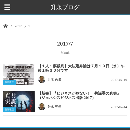
升永ブログ
2017
7
2017/7
Month
【１人１票裁判】大法廷弁論は７月１９日（水）午
後１時３０分です
升永 英俊
2017-07-16
憲法改正
【新書】『ビジネスが危ない！ 共謀罪の真実』
（ジェネシスビジネス出版 2017）
升永 英俊
2017-07-14
憲法改正