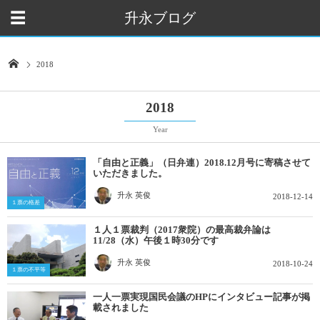
升永ブログ
2018
2018
Year
「自由と正義」（日弁連）2018.12月号に寄稿させて
いただきました。
升永 英俊
2018-12-14
１票の格差
１人１票裁判（2017衆院）の最高裁弁論は
11/28（水）午後１時30分です
升永 英俊
2018-10-24
１票の不平等
一人一票実現国民会議のHPにインタビュー記事が掲
載されました