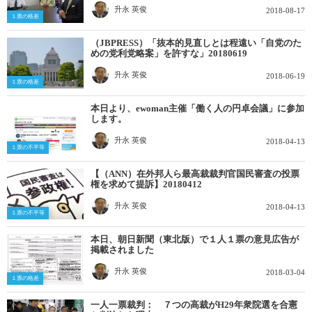
升永 英俊
2018-08-17
１票の格差
（JBPRESS）「抜本的見直しとは程遠い「自党のた
めの党利党略案」を許すな」20180619
升永 英俊
2018-06-19
１票の格差
本日より、ewoman主催「働く人の円卓会議」に参加
します。
升永 英俊
2018-04-13
１票の不平等
【（ANN）在外邦人ら最高裁裁判官国民審査の投票
権を求めて提訴】20180412
升永 英俊
2018-04-13
１票の不平等
本日、朝日新聞（東北版）で１人１票の意見広告が
掲載されました
升永 英俊
2018-03-04
１票の格差
一人一票裁判： ７つの高裁がH29年衆院選を合憲