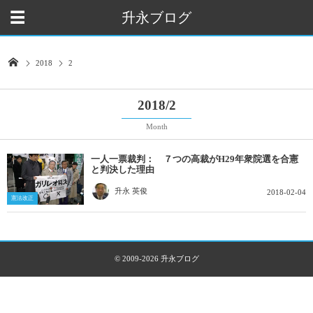
升永ブログ
2018
2
2018/2
Month
一人一票裁判： ７つの高裁がH29年衆院選を合憲
と判決した理由
升永 英俊
2018-02-04
憲法改正
© 2009-2026
升永ブログ