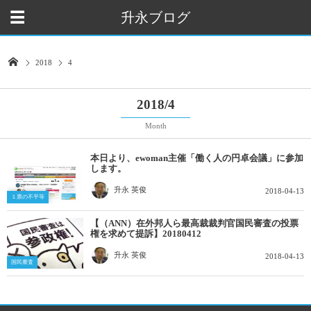
升永ブログ
2018
4
2018/4
Month
本日より、ewoman主催「働く人の円卓会議」に参加
します。
升永 英俊
2018-04-13
１票の不平等
【（ANN）在外邦人ら最高裁裁判官国民審査の投票
権を求めて提訴】20180412
升永 英俊
2018-04-13
国民審査