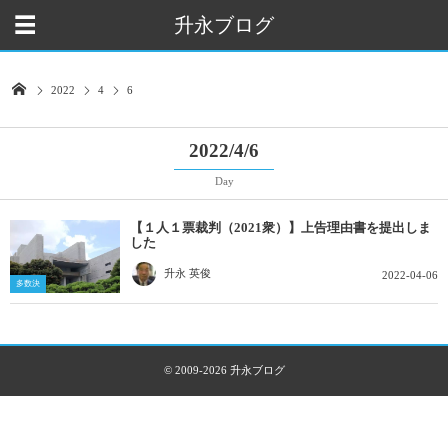
升永ブログ
2022
4
6
2022/4/6
Day
【１人１票裁判（2021衆）】上告理由書を提出しま
した
升永 英俊
2022-04-06
多数決
© 2009-2026
升永ブログ