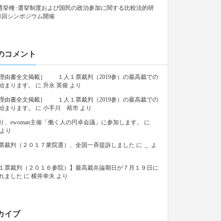
9「選挙権･選挙制度および国民の政治参加に関する比較法的研
1回シンポジウム開催
のコメント
理由書全文掲載］ １人１票裁判（2019参）の最高裁での
始まります。
に
升永 英俊
より
理由書全文掲載］ １人１票裁判（2019参）の最高裁での
始まります。
に
小手川 裕市
より
り、ewoman主催「働く人の円卓会議」に参加します。
に
より
票裁判（２０１７衆院選）、全国一斉提訴しました
に
＿
よ
１票裁判（２０１６参院）】最高裁弁論期日が７月１９日に
れました
に
横井幸夫
より
カイブ