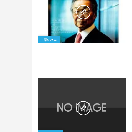
0
１票の格差
－ ...
0