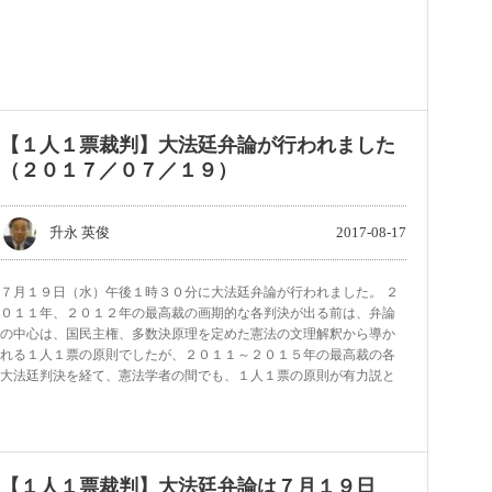
【１人１票裁判】大法廷弁論が行われました
（２０１７／０７／１９）
升永 英俊
2017-08-17
７月１９日（水）午後１時３０分に大法廷弁論が行われました。 ２
０１１年、２０１２年の最高裁の画期的な各判決が出る前は、弁論
の中心は、国民主権、多数決原理を定めた憲法の文理解釈から導か
れる１人１票の原則でしたが、２０１１～２０１５年の最高裁の各
大法廷判決を経て、憲法学者の間でも、１人１票の原則が有力説と
【１人１票裁判】大法廷弁論は７月１９日