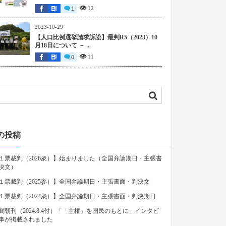
12
1
2023-10-29
【人口比例選挙請求訴訟】最判R5（2023）10
月18日について － ...
11
0
の投稿
１票裁判（2026衆）】始まりました（全国弁論期日・主張書
決文）
１票裁判（2025参）】全国弁論期日・主張書面・判決文
１票裁判（2024衆）】全国弁論期日・主張書面・判決期日
聞朝刊（2024.8.4付）「「主権」を国民のもとに」インタビ
事が掲載されました