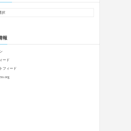
情報
ン
ィード
トフィード
ss.org