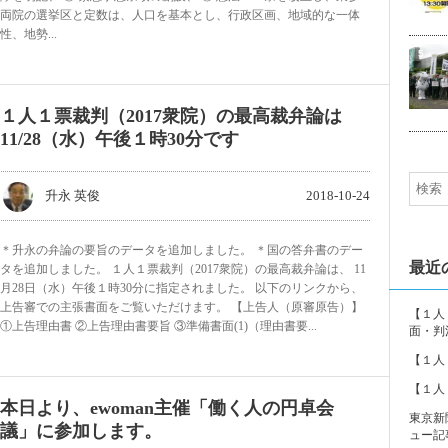
両院の選挙区と定数は、人口を基本とし、行政区画、地域的な一体
性、地勢...
5
１人１票裁判（2017衆院）の最高裁弁論は
11/28（水）午後１時30分です
升永 英俊
2018-10-24
＊升永の弁論の要旨のデータを追加しました。 ＊国の答弁書のデー
最近
タを追加しました。 １人１票裁判（2017衆院）の最高裁弁論は、 11
月28日（水）午後１時30分に指定されました。 以下のリンクから、
上告審での主張書面をご覧いただけます。 【上告人（原審原告）】
【１人
①上告理由書 ②上告理由書要旨 ③準備書面(1)（理由書要...
面・判
【１人
【１人
本日より、ewoman主催「働く人の円卓会
東京新
議」に参加します。
ュー記