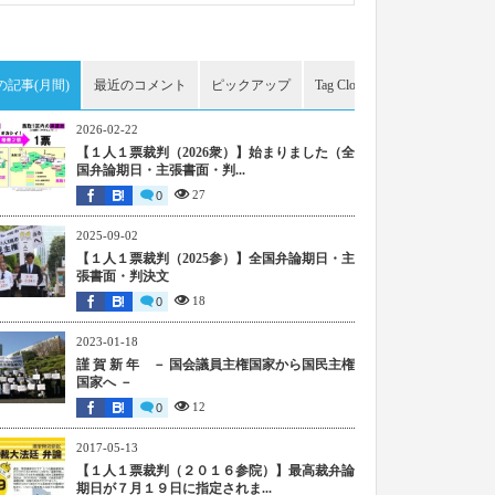
の記事(月間)
最近のコメント
ピックアップ
Tag Cloud
アーカイブ
2026-02-22
【１人１票裁判（2026衆）】始まりました（全
国弁論期日・主張書面・判...
27
0
2025-09-02
【１人１票裁判（2025参）】全国弁論期日・主
張書面・判決文
18
0
2023-01-18
謹 賀 新 年 － 国会議員主権国家から国民主権
国家へ －
12
0
2017-05-13
【１人１票裁判（２０１６参院）】最高裁弁論
期日が７月１９日に指定されま...