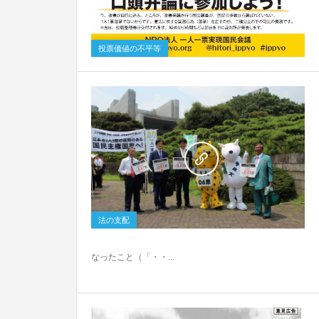
投票価値の不平等
0
法の支配
なったこと（「・・...