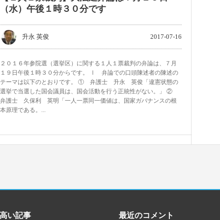
（水）午後１時３０分です
升永 英俊
2017-07-16
２０１６年参院選（選挙区）に関する１人１票裁判の弁論は、７月
１９日午後１時３０分からです。 Ⅰ 弁論での口頭陳述者の陳述の
テーマは以下のとおりです。 ① 弁護士 升永 英俊「違憲状態の
選挙で当選した国会議員は、国会活動を行う正統性がない。」 ②
弁護士 久保利 英明「一人一票同一価値は、国家ガバナンスの根
本原理である。...
高い記事
最近のコメント