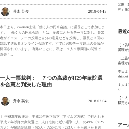
6/2
究」第
升永 英俊
2018-04-13
本日より、ewoman主催「働く人の円卓会議」に議長として参加しま
最近
す。 「働く人の円卓会議」とは、多岐にわたるテーマに対し、参加
者がイエス・ノーの投票と自分の意見などを投稿し、議長と３回の
対話で進めるオンライン会議です。すでに3000テーマ以上の会議が
［上告
開催されています。 有難いことに、私は、１人１票問題の関連で、
審理が
過去４...
［上告
審理が
本日よ
shindoi
一人一票裁判： ７つの高裁がH29年衆院選
を合憲と判決した理由
１人１
り
【１人
升永 英俊
2018-02-04
指定さ
Ⅰ 平成28年改正法、平成29年改正法下（アダムズ方式）で行われる
平成33年以降の衆院選は、人口比例に近い選挙（人口の49％〈6025
アー
万人〉が衆議院議員〈465人〉の50.01％〈233人〉を当選させる選