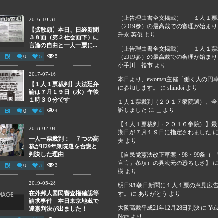
［上告理由書全文掲載］ １人１票
2016-10-31
（2019参）の最高裁での審理が始ま
【拡散願】本日、日経新聞
升永 英俊
より
３８面（第２社会面下）に
言論の自由と一人一票に...
［上告理由書全文掲載］ １人１票
5
0
5
（2019参）の最高裁での審理が始ま
小手川 裕市
より
2017-07-16
本日より、ewoman主催「働く人の円
【１人１票裁判】大法廷弁
に参加します。
に
shindoi
より
論は７月１９日（水）午後
１時３０分です
１人１票裁判（２０１７衆院選）、全
訴しました
に
＿
より
4
0
4
【１人１票裁判（２０１６参院）】最
2018-02-04
期日が７月１９日に指定されました
一人一票裁判： ７つの高
夫
より
裁がH29年衆院選を合憲と
判決した理由
【自民党憲法改正草案・98・99条（
宣言」条項）の異次元の恐ろしさ】
3
0
3
樹
より
2019-05-28
明日9/8朝日新聞に１人１票の意見広
在外邦人国民審査権確認等
す。
に
ありがとう
より
請求事件 本日東京地裁で
大阪高裁平成21年12月28日判決
に
Yok
違憲判決が出ました！
Note
より