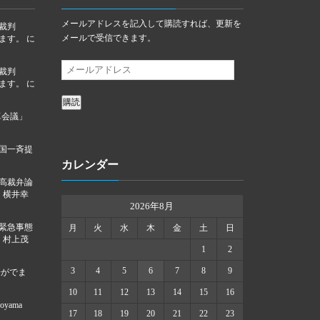
メールアドレスを記入して購読すれば、更新を
裁判
メールで受信できます。
ります。
に
裁判
ります。
に
購読
卓会議」
国一斉提
カレンダー
高裁弁論
に
横井幸
2026年8月
「緊急事態
月
火
水
木
金
土
日
に
村上茂
1
2
3
4
5
6
7
8
9
告がでま
10
11
12
13
14
15
16
oyama
17
18
19
20
21
22
23