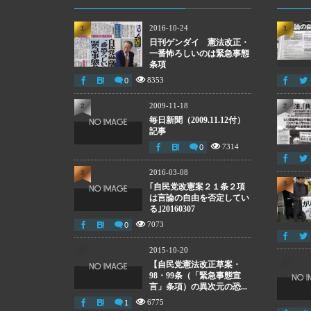
2016-10-24
1
1
日刊ゲンダイ 憲法改正・
一番怖ろしいのは緊急事態
条項
8353
0
2009-11-18
2
2
毎日新聞（2009.11.12付）
記事
7314
0
2016-03-08
3
3
｢自民党改憲案２１条２項
は言論の自由を否定してい
る｣20160307
7073
0
2015-10-20
4
4
【自民党憲法改正草案・
98・99条（「緊急事態宣
言」条項）の異次元の恐...
6775
1