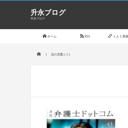
升永ブログ
升永ブログ
ホーム
RSS
１人１票裁
法の支配 ( 2 )