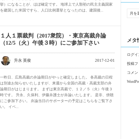
挙）になることが、ほぼ確定です。 地球上で人類初の民主主義国家
を建国した米国ですら、人口比例選挙となったのは、建国後...
１人１票裁判（2017衆院）・東京高裁弁論
メタ
（12/5（火）午後３時）にご参加下さい
ログイ
升永 英俊
2017-12-01
投稿フ
コメン
一昨日、広島高裁の弁論期日がやっと確定しました。 各高裁の日程
WordPre
は別途お知らせいたしますが、来週から全国の高裁・高裁支部の弁
論期日がはじまります。 まずは東京高裁で、１２／５（火）午後３
時です。 升永、久保利、伊藤弁護士が弁論いたします。 是非、傍聴
にご参加下さい。 弁論当日のサポーターの予定はこちらをご覧下さ
い。 イベ...