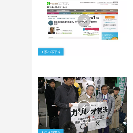
1
１票の不平等
0
人口比例選挙