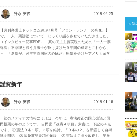
升永 英俊
2019-06-25
人気
【月刊弁護士ドットコム2019.4月号「フロントランナーの肖像」】
で、一人一票訴訟について、じっくり話をさせていただきました。
1
（インタビュー記事PDF） 「真の民主主義実現のための「一人一票
訴訟」不条理と戦う弁護士が駆け抜けた９年間の成果とこれから」
－ 「選挙が、民主主義国家の心臓だ」衝撃を受けたアメリカ留学
2
謹賀新年
3
升永 英俊
2019-01-18
一部のメディアの情報によれば、今年は、憲法改正の国会発議と国
民投票の年のようです。 自民党「改憲４項目」素案は、下記の４点
4
です。 ① 憲法９条１項、２項を維持、「９条の２」を新設して自衛
隊を明記、 ② 緊急事態条項の創設、 ③ 憲法４７条を改正し、衆参