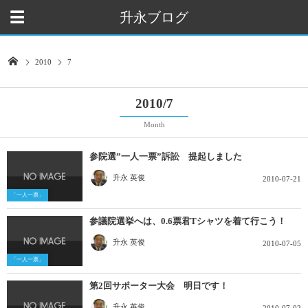
升永ブログ
2010
7
2010/7
Month
参院選”一人一票”訴訟 提起しました
升永 英俊
2010-07-21
「一人一票」
参議院選挙へは、0.6票君Tシャツを着て行こう！
升永 英俊
2010-07-05
「一人一票」
第2回サポーター大会 明日です！
升永 英俊