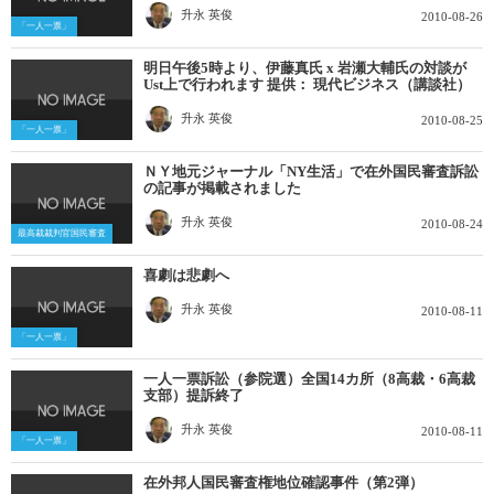
升永 英俊
2010-08-26
「一人一票」
明日午後5時より、伊藤真氏 x 岩瀬大輔氏の対談が
Ust上で行われます 提供： 現代ビジネス（講談社）
升永 英俊
2010-08-25
「一人一票」
ＮＹ地元ジャーナル「NY生活」で在外国民審査訴訟
の記事が掲載されました
升永 英俊
2010-08-24
最高裁裁判官国民審査
喜劇は悲劇へ
升永 英俊
2010-08-11
「一人一票」
一人一票訴訟（参院選）全国14カ所（8高裁・6高裁
支部）提訴終了
升永 英俊
2010-08-11
「一人一票」
在外邦人国民審査権地位確認事件（第2弾）