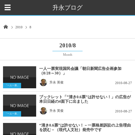
升永ブログ
2010
8
2010/8
Month
一人一票実現国民会議「朝日新聞広告企画参加
（8/28～30）」
升永 英俊
2010-08-27
「一人一票」
ブックレット「”清き0.6票”は許せない！」の広告が
本日日経の4面下に出ました
升永 英俊
2010-08-27
「一人一票」
“清き0.6票”は許せない！－一票格差訴訟の上告理由
を読む－（現代人文社）発売中です