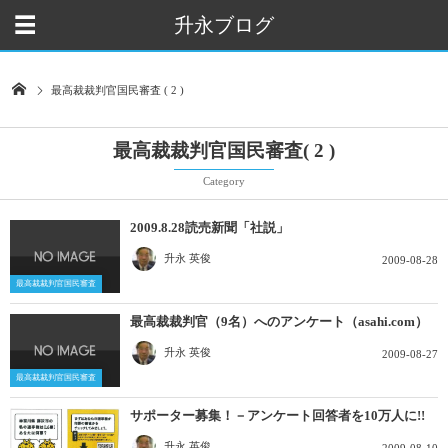
升永ブログ
最高裁裁判官国民審査 ( 2 )
最高裁裁判官国民審査( 2 )
Category
2009.8.28読売新聞「社説」
升永 英俊
2009-08-28
最高裁裁判官国民審査
最高裁裁判官（9名）へのアンケート（asahi.com）
升永 英俊
2009-08-27
最高裁裁判官国民審査
サポーター募集！－アンケート回答者を10万人に!!
升永 英俊