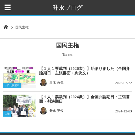
升永ブログ
国民主権
国民主権
Tagged
【１人１票裁判（2026衆）】始まりました（全国弁
論期日・主張書面・判決文）
升永 英俊
2026-02-22
人口比例選挙
【１人１票裁判（2024衆）】全国弁論期日・主張書
面・判決期日
升永 英俊
2024-12-03
主権