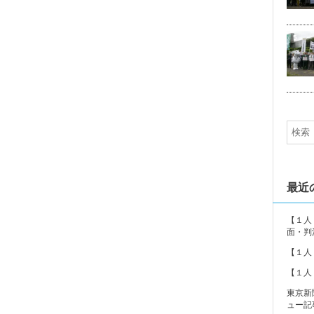
5
最近
【１人
面・判
【１人
【１人
東京新
ュー記