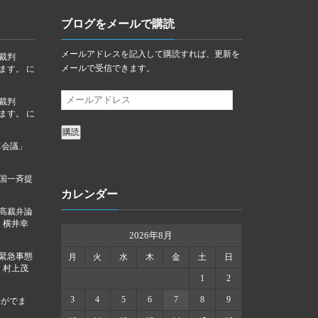
ブログをメールで購読
メールアドレスを記入して購読すれば、更新を
裁判
メールで受信できます。
ります。
に
裁判
ります。
に
購読
卓会議」
国一斉提
カレンダー
高裁弁論
に
横井幸
2026年8月
「緊急事態
月
火
水
木
金
土
日
に
村上茂
1
2
3
4
5
6
7
8
9
告がでま