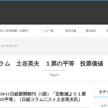
判 上告理由書（公開中）
「一人一票」
民主主義
憲法改正
 ヒートマップ
ラム 土谷英夫 １票の平等 投票価値
Tagged
カテ
10/11日経新聞朝刊（5面）「定数減より１票
の平等」（日経コラム二スト土谷英夫氏）