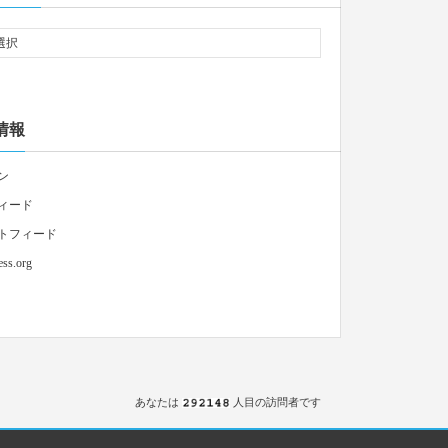
情報
ン
ィード
トフィード
ss.org
あなたは
人目の訪問者です