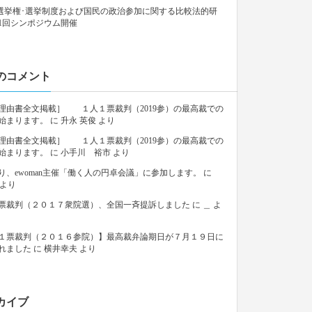
9「選挙権･選挙制度および国民の政治参加に関する比較法的研
1回シンポジウム開催
のコメント
理由書全文掲載］ １人１票裁判（2019参）の最高裁での
始まります。
に
升永 英俊
より
理由書全文掲載］ １人１票裁判（2019参）の最高裁での
始まります。
に
小手川 裕市
より
り、ewoman主催「働く人の円卓会議」に参加します。
に
より
票裁判（２０１７衆院選）、全国一斉提訴しました
に
＿
よ
１票裁判（２０１６参院）】最高裁弁論期日が７月１９日に
れました
に
横井幸夫
より
カイブ