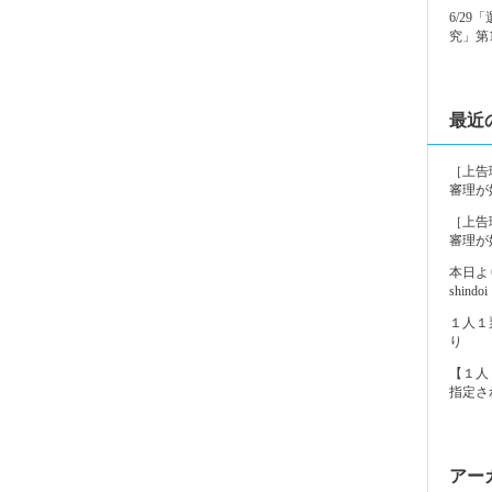
6/2
究」第
最近
［上告
審理が
［上告
審理が
本日よ
shindoi
１人１
り
【１人
指定さ
アー