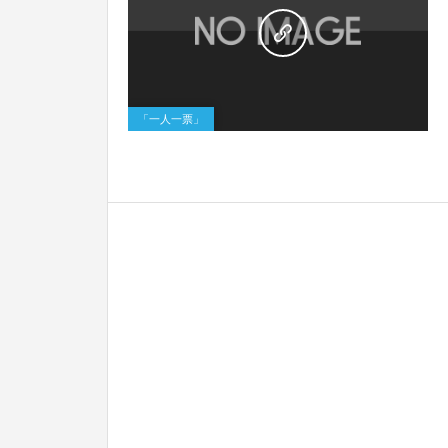
0
「一人一票」