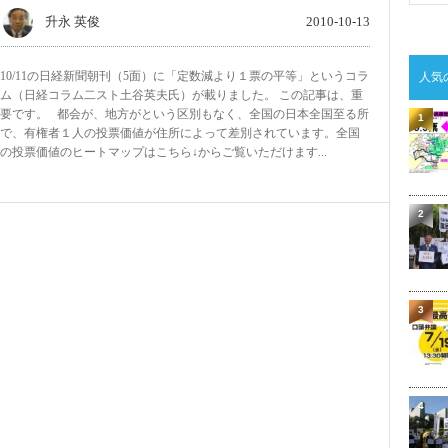
升永 英俊
2010-10-13
10/11の日経新聞朝刊（5面）に「定数減より１票の平等」というコラ
人気
ム（日経コラム二スト土谷英夫氏）が載りました。 この記事は、重
要です。 都会が、地方がという区別もなく、全国の日本全国至る所
1
で、有権者１人の投票価値が住所によって差別されています。全国
の投票価値のヒートマップはこちら↓からご覧いただけます...
2
3
4