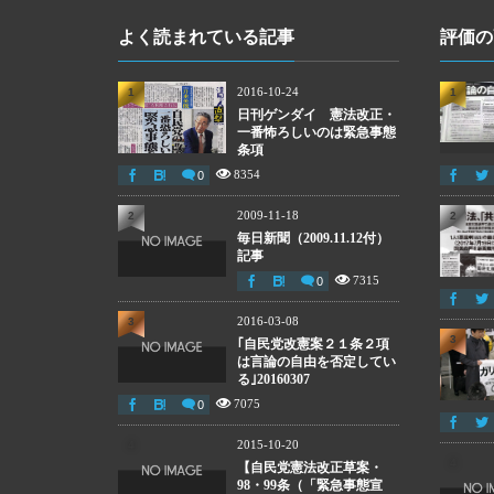
よく読まれている記事
評価の
2016-10-24
1
1
日刊ゲンダイ 憲法改正・
一番怖ろしいのは緊急事態
条項
8354
0
2009-11-18
2
2
毎日新聞（2009.11.12付）
記事
7315
0
2016-03-08
3
3
｢自民党改憲案２１条２項
は言論の自由を否定してい
る｣20160307
7075
0
2015-10-20
4
4
【自民党憲法改正草案・
98・99条（「緊急事態宣