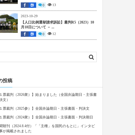
13
0
2023-10-29
【人口比例選挙請求訴訟】最判R5（2023）10
月18日について － ...
12
0
の投稿
１票裁判（2026衆）】始まりました（全国弁論期日・主張書
決文）
１票裁判（2025参）】全国弁論期日・主張書面・判決文
１票裁判（2024衆）】全国弁論期日・主張書面・判決期日
聞朝刊（2024.8.4付）「「主権」を国民のもとに」インタビ
事が掲載されました