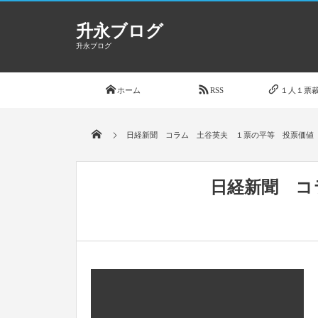
升永ブログ
升永ブログ
ホーム
RSS
１人１票裁
日経新聞 コラム 土谷英夫 １票の平等 投票価値
日経新聞 コ