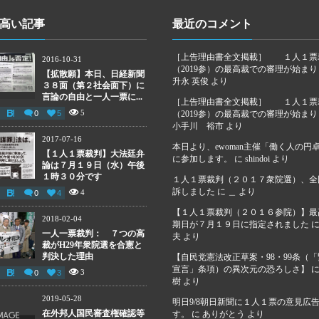
高い記事
最近のコメント
［上告理由書全文掲載］ １人１票
2016-10-31
（2019参）の最高裁での審理が始ま
【拡散願】本日、日経新聞
升永 英俊
より
３８面（第２社会面下）に
言論の自由と一人一票に...
［上告理由書全文掲載］ １人１票
5
0
5
（2019参）の最高裁での審理が始ま
小手川 裕市
より
2017-07-16
本日より、ewoman主催「働く人の円
【１人１票裁判】大法廷弁
に参加します。
に
shindoi
より
論は７月１９日（水）午後
１時３０分です
１人１票裁判（２０１７衆院選）、全
訴しました
に
＿
より
4
0
4
【１人１票裁判（２０１６参院）】最
2018-02-04
期日が７月１９日に指定されました
一人一票裁判： ７つの高
夫
より
裁がH29年衆院選を合憲と
判決した理由
【自民党憲法改正草案・98・99条（
宣言」条項）の異次元の恐ろしさ】
3
0
3
樹
より
2019-05-28
明日9/8朝日新聞に１人１票の意見広
在外邦人国民審査権確認等
す。
に
ありがとう
より