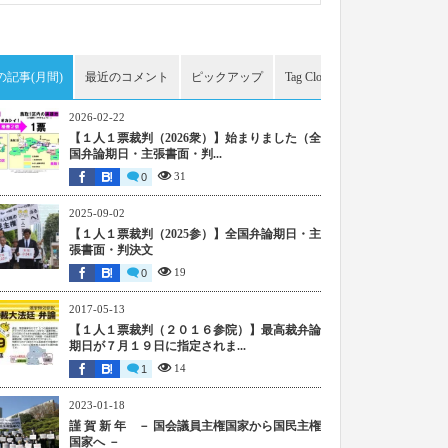
の記事(月間)
最近のコメント
ピックアップ
Tag Cloud
アーカイブ
2026-02-22
【１人１票裁判（2026衆）】始まりました（全
国弁論期日・主張書面・判...
31
0
2025-09-02
【１人１票裁判（2025参）】全国弁論期日・主
張書面・判決文
19
0
2017-05-13
【１人１票裁判（２０１６参院）】最高裁弁論
期日が７月１９日に指定されま...
14
1
2023-01-18
謹 賀 新 年 － 国会議員主権国家から国民主権
国家へ －