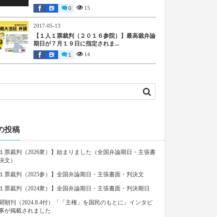
15
0
2017-05-13
【１人１票裁判（２０１６参院）】最高裁弁論
期日が７月１９日に指定されま...
14
1
の投稿
１票裁判（2026衆）】始まりました（全国弁論期日・主張書
決文）
１票裁判（2025参）】全国弁論期日・主張書面・判決文
１票裁判（2024衆）】全国弁論期日・主張書面・判決期日
聞朝刊（2024.8.4付）「「主権」を国民のもとに」インタビ
事が掲載されました