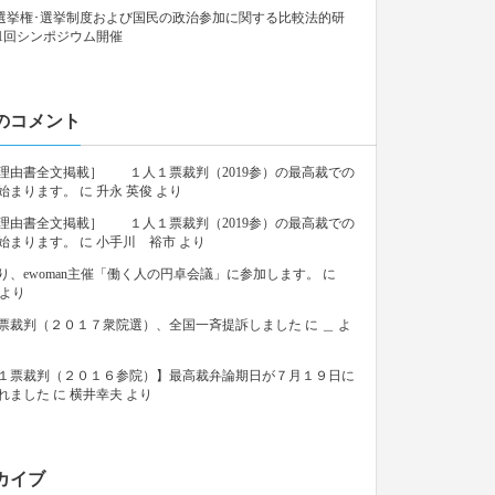
9「選挙権･選挙制度および国民の政治参加に関する比較法的研
1回シンポジウム開催
のコメント
理由書全文掲載］ １人１票裁判（2019参）の最高裁での
始まります。
に
升永 英俊
より
理由書全文掲載］ １人１票裁判（2019参）の最高裁での
始まります。
に
小手川 裕市
より
り、ewoman主催「働く人の円卓会議」に参加します。
に
より
票裁判（２０１７衆院選）、全国一斉提訴しました
に
＿
よ
１票裁判（２０１６参院）】最高裁弁論期日が７月１９日に
れました
に
横井幸夫
より
カイブ