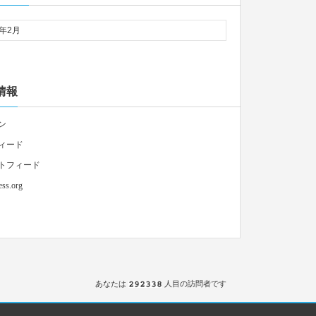
情報
ン
ィード
トフィード
ss.org
あなたは
人目の訪問者です