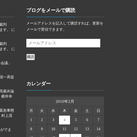
ブログをメールで購読
メールアドレスを記入して購読すれば、更新を
裁判
メールで受信できます。
ります。
に
裁判
ります。
に
購読
卓会議」
国一斉提
カレンダー
高裁弁論
に
横井幸
2010年2月
「緊急事態
月
火
水
木
金
土
日
に
村上茂
1
2
3
4
5
6
7
8
9
10
11
12
13
14
告がでま