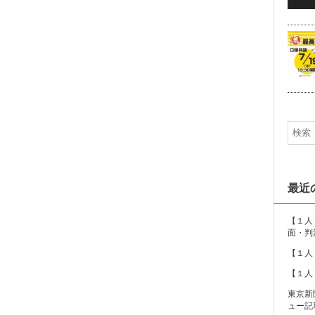
5
最近
【１人
面・判
【１人
【１人
東京新
ュー記