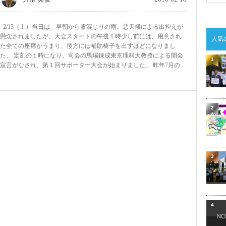
2/13（土）当日は、早朝から雪混じりの雨。悪天候による出控えが
懸念されましたが、大会スタートの午後１時少し前には、用意され
人気
た全ての座席がうまり、後方には補助椅子を出すほどになりまし
た。 定刻の１時になり、司会の馬場錬成東京理科大教授による開会
1
宣言がなされ、第１回サポーター大会が始まりました。 昨年7月の...
2
3
4