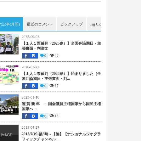
の記事(月間)
最近のコメント
ピックアップ
Tag Cloud
アーカイブ
2025-09-02
【１人１票裁判（2025参）】全国弁論期日・主
張書面・判決文
46
0
2026-02-22
【１人１票裁判（2026衆）】始まりました（全
国弁論期日・主張書面・判...
37
0
2023-01-18
謹 賀 新 年 － 国会議員主権国家から国民主権
国家へ －
18
0
2015-04-27
2015/5/3午後8時～【無】【ナショナルジオグラ
フィックチャンネル...