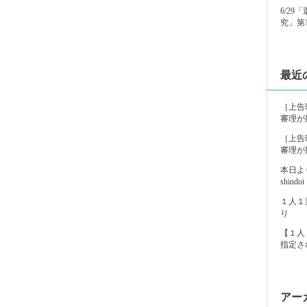
6/2
究」第
最近
［上告
審理が
［上告
審理が
本日よ
shindoi
１人１
り
【１人
指定さ
アー