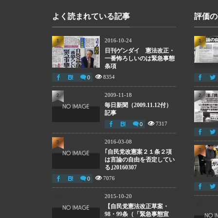
よく読まれている記事
評価の
2016-10-24
1
1
日刊ゲンダイ 憲法改正・
一番怖ろしいのは緊急事態
条項
8354
0
2009-11-18
2
2
毎日新聞（2009.11.12付）
記事
7317
0
2016-03-08
3
3
｢自民党改憲案２１条２項
は言論の自由を否定してい
る｣20160307
7076
0
2015-10-20
4
4
【自民党憲法改正草案・
98・99条（「緊急事態宣