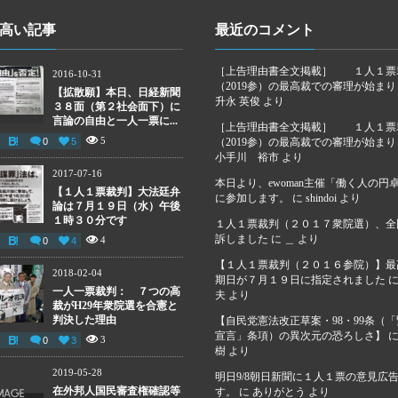
高い記事
最近のコメント
［上告理由書全文掲載］ １人１票
2016-10-31
（2019参）の最高裁での審理が始ま
【拡散願】本日、日経新聞
升永 英俊
より
３８面（第２社会面下）に
言論の自由と一人一票に...
［上告理由書全文掲載］ １人１票
5
0
5
（2019参）の最高裁での審理が始ま
小手川 裕市
より
2017-07-16
本日より、ewoman主催「働く人の円
【１人１票裁判】大法廷弁
に参加します。
に
shindoi
より
論は７月１９日（水）午後
１時３０分です
１人１票裁判（２０１７衆院選）、全
訴しました
に
＿
より
4
0
4
【１人１票裁判（２０１６参院）】最
2018-02-04
期日が７月１９日に指定されました
一人一票裁判： ７つの高
夫
より
裁がH29年衆院選を合憲と
判決した理由
【自民党憲法改正草案・98・99条（
宣言」条項）の異次元の恐ろしさ】
3
0
3
樹
より
2019-05-28
明日9/8朝日新聞に１人１票の意見広
在外邦人国民審査権確認等
す。
に
ありがとう
より