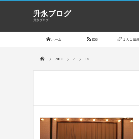
升永ブログ
升永ブログ
ホーム
RSS
１人１票裁
2010
2
18