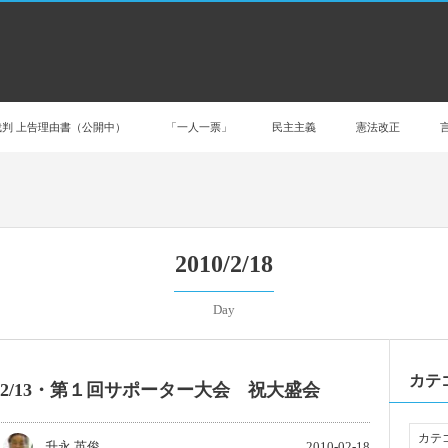
判 上告理由書（公開中）
「一人一票」
民主主義
憲法改正
2010/2/18
Day
カテ
2/13・第１回サポーター大会 祝大盛会
升永 英俊
2010-02-18