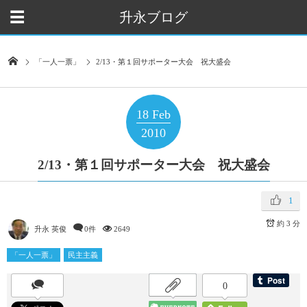
升永ブログ
「一人一票」
2/13・第１回サポーター大会 祝大盛会
18
Feb
2010
2/13・第１回サポーター大会 祝大盛会
1
約 3 分
升永 英俊
0件
2649
「一人一票」
民主主義
0