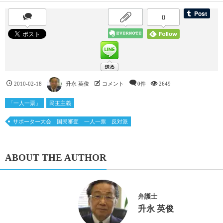
0
2010-02-18
升永 英俊
コメント
0件
2649
「一人一票」
民主主義
サポーター大会 国民審査 一人一票 反対派
ABOUT THE AUTHOR
弁護士
升永 英俊