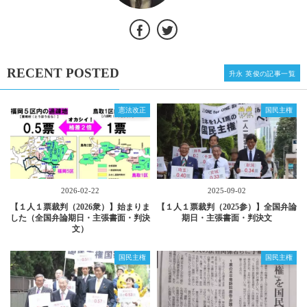
RECENT POSTED
升永 英俊の記事一覧
憲法改正
国民主権
2026-02-22
2025-09-02
【１人１票裁判（2026衆）】始まりま
【１人１票裁判（2025参）】全国弁論
した（全国弁論期日・主張書面・判決
期日・主張書面・判決文
文）
国民主権
国民主権