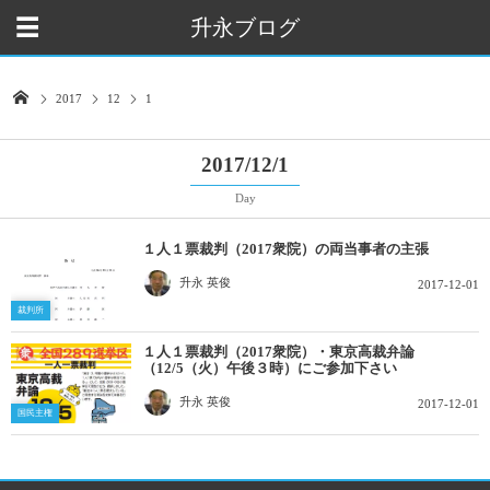
升永ブログ
2017
12
1
2017/12/1
Day
１人１票裁判（2017衆院）の両当事者の主張
升永 英俊
2017-12-01
裁判所
１人１票裁判（2017衆院）・東京高裁弁論
（12/5（火）午後３時）にご参加下さい
升永 英俊
2017-12-01
国民主権