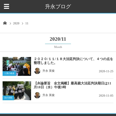
升永ブログ
2020
11
2020/11
Month
２０２０/１１/１８大法廷判決について、４つの点を
整理しました。
升永 英俊
2020-11-25
１票の格差
【弁論要旨 全文掲載】最高裁大法廷判決期日は11
月18日（水）午後3時
升永 英俊
2020-11-05
法の支配