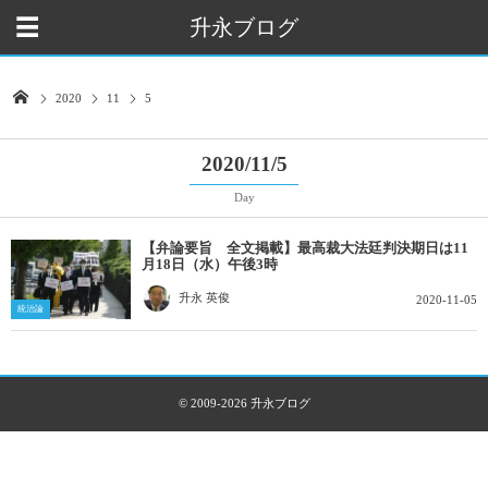
升永ブログ
2020
11
5
2020/11/5
Day
【弁論要旨 全文掲載】最高裁大法廷判決期日は11
月18日（水）午後3時
升永 英俊
2020-11-05
統治論
© 2009-2026
升永ブログ