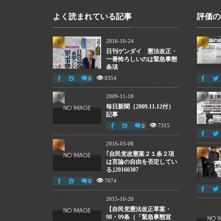
よく読まれている記事
評価の
2016-10-24
1
1
日刊ゲンダイ 憲法改正・
一番怖ろしいのは緊急事態
条項
8354
0
2009-11-18
2
2
毎日新聞（2009.11.12付）
記事
7315
0
2016-03-08
3
3
｢自民党改憲案２１条２項
は言論の自由を否定してい
る｣20160307
7074
0
2015-10-20
4
4
【自民党憲法改正草案・
98・99条（「緊急事態宣