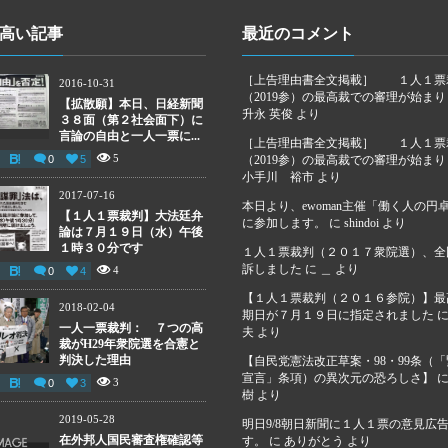
高い記事
最近のコメント
［上告理由書全文掲載］ １人１票
2016-10-31
（2019参）の最高裁での審理が始ま
【拡散願】本日、日経新聞
升永 英俊
より
３８面（第２社会面下）に
言論の自由と一人一票に...
［上告理由書全文掲載］ １人１票
5
0
5
（2019参）の最高裁での審理が始ま
小手川 裕市
より
2017-07-16
本日より、ewoman主催「働く人の円
【１人１票裁判】大法廷弁
に参加します。
に
shindoi
より
論は７月１９日（水）午後
１時３０分です
１人１票裁判（２０１７衆院選）、全
訴しました
に
＿
より
4
0
4
【１人１票裁判（２０１６参院）】最
2018-02-04
期日が７月１９日に指定されました
一人一票裁判： ７つの高
夫
より
裁がH29年衆院選を合憲と
判決した理由
【自民党憲法改正草案・98・99条（
宣言」条項）の異次元の恐ろしさ】
3
0
3
樹
より
2019-05-28
明日9/8朝日新聞に１人１票の意見広
在外邦人国民審査権確認等
す。
に
ありがとう
より