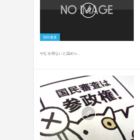
0
国民審査
やむを得ないと認めら...
0