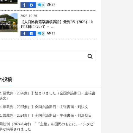
12
0
2023-10-29
【人口比例選挙請求訴訟】最判R5（2023）10
月18日について － ...
11
0
の投稿
１票裁判（2026衆）】始まりました（全国弁論期日・主張書
決文）
１票裁判（2025参）】全国弁論期日・主張書面・判決文
１票裁判（2024衆）】全国弁論期日・主張書面・判決期日
聞朝刊（2024.8.4付）「「主権」を国民のもとに」インタビ
事が掲載されました