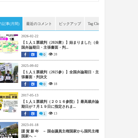
の記事(月間)
最近のコメント
ピックアップ
Tag Cloud
アーカイブ
2026-02-22
【１人１票裁判（2026衆）】始まりました（全
国弁論期日・主張書面・判...
28
0
2025-09-02
【１人１票裁判（2025参）】全国弁論期日・主
張書面・判決文
18
0
2017-05-13
【１人１票裁判（２０１６参院）】最高裁弁論
期日が７月１９日に指定されま...
13
1
2023-01-18
謹 賀 新 年 － 国会議員主権国家から国民主権
国家へ －