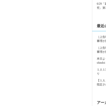
6/2
究」第
最近
［上告
審理が
［上告
審理が
本日よ
shindoi
１人１
り
【１人
指定さ
アー