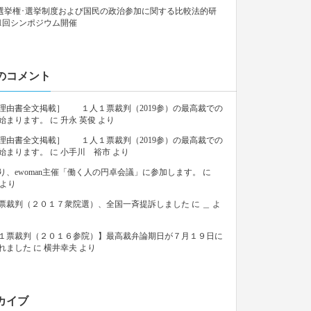
9「選挙権･選挙制度および国民の政治参加に関する比較法的研
1回シンポジウム開催
のコメント
理由書全文掲載］ １人１票裁判（2019参）の最高裁での
始まります。
に
升永 英俊
より
理由書全文掲載］ １人１票裁判（2019参）の最高裁での
始まります。
に
小手川 裕市
より
り、ewoman主催「働く人の円卓会議」に参加します。
に
より
票裁判（２０１７衆院選）、全国一斉提訴しました
に
＿
よ
１票裁判（２０１６参院）】最高裁弁論期日が７月１９日に
れました
に
横井幸夫
より
カイブ