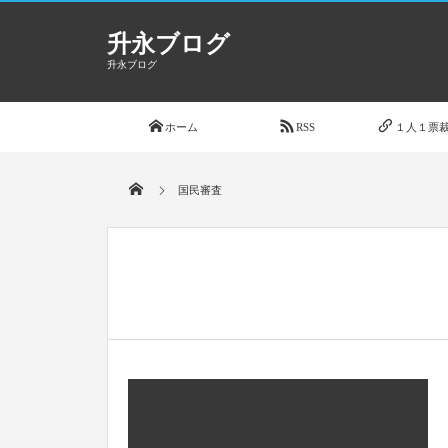
升永ブログ
升永ブログ
ホーム
RSS
１人１票裁
国民審査