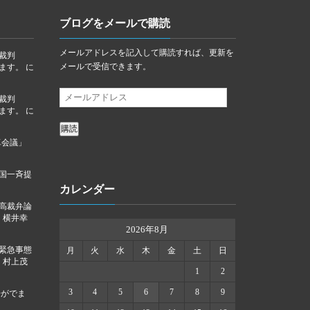
ブログをメールで購読
メールアドレスを記入して購読すれば、更新を
裁判
メールで受信できます。
ります。
に
裁判
ります。
に
購読
卓会議」
国一斉提
カレンダー
高裁弁論
に
横井幸
2026年8月
「緊急事態
月
火
水
木
金
土
日
に
村上茂
1
2
3
4
5
6
7
8
9
告がでま