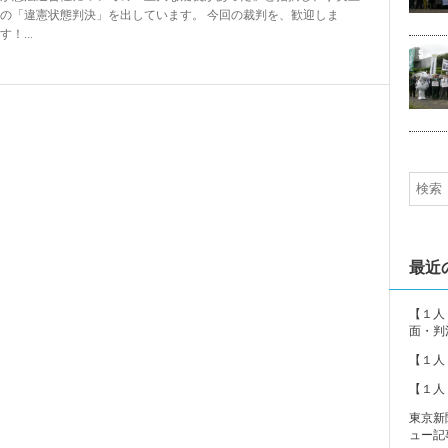
の「違憲状態判決」を出しています。 今回の裁判を、歓迎しま
す！...
5
最近
【１人
面・判
【１人
【１人
東京新
ュー記