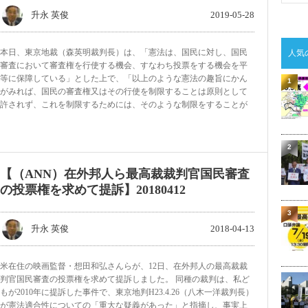
升永 英俊
2019-05-28
本日、東京地裁（森英明裁判長）は、「憲法は、国民に対し、国民
人気
審査において審査権を行使する機会、すなわち投票をする機会を平
等に保障している」とした上で、「以上のような憲法の趣旨にかん
1
がみれば、国民の審査権又はその行使を制限することは原則として
許されず、これを制限するためには、そのような制限をすることが
2
【（ANN）在外邦人ら最高裁裁判官国民審査
の投票権を求めて提訴】20180412
3
升永 英俊
2018-04-13
米在住の映画監督・想田和弘さんらが、12日、在外邦人の最高裁裁
判官国民審査の投票権を求めて提訴しました。 同種の裁判は、私ど
4
もが2010年に提訴した事件で、東京地判H23.4.26（八木一洋裁判長）
が憲法適合性についての「重大な疑義があった」と指摘し、事実上