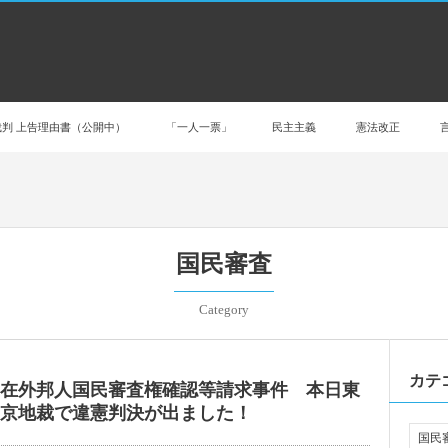
判 上告理由書（公開中）
「一人一票」
民主主義
憲法改正
国民審査
Category
カテ
在外邦人国民審査権確認等請求事件 本日東
京地裁で違憲判決が出ました！