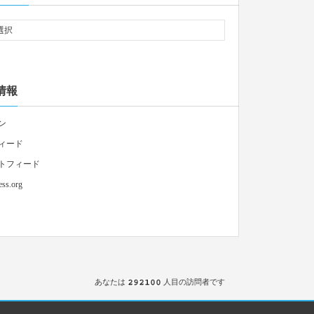
情報
ン
ィード
トフィード
ss.org
あなたは
人目の訪問者です