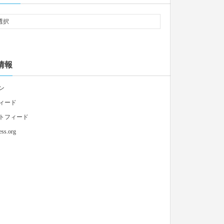
情報
ン
ィード
トフィード
ss.org