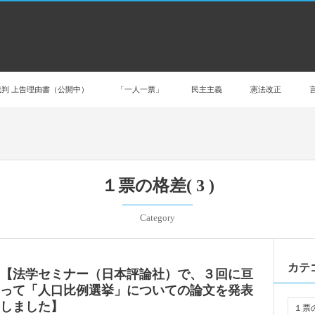
判 上告理由書（公開中）
「一人一票」
民主主義
憲法改正
１票の格差( 3 )
Category
カテ
【法学セミナー（日本評論社）で、３回に亘
って「人口比例選挙」についての論文を発表
しました】