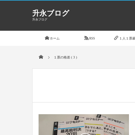
升永ブログ
升永ブログ
ホーム
RSS
１人１票裁
１票の格差 ( 3 )