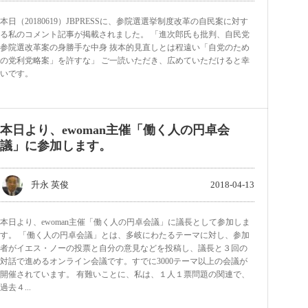
本日（20180619）JBPRESSに、参院選選挙制度改革の自民案に対す
る私のコメント記事が掲載されました。 「進次郎氏も批判、自民党
参院選改革案の身勝手な中身 抜本的見直しとは程遠い「自党のため
の党利党略案」を許すな」 ご一読いただき、広めていただけると幸
いです。
本日より、ewoman主催「働く人の円卓会
議」に参加します。
升永 英俊
2018-04-13
本日より、ewoman主催「働く人の円卓会議」に議長として参加しま
す。 「働く人の円卓会議」とは、多岐にわたるテーマに対し、参加
者がイエス・ノーの投票と自分の意見などを投稿し、議長と３回の
対話で進めるオンライン会議です。すでに3000テーマ以上の会議が
開催されています。 有難いことに、私は、１人１票問題の関連で、
過去４...