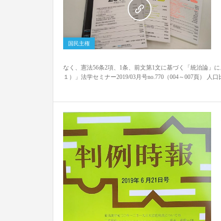
0
国民主権
なく、憲法56条2項、1条、前文第1文に基づく「統治論」
１）」法学セミナー2019/03月号no.770（004～007頁） 人口比