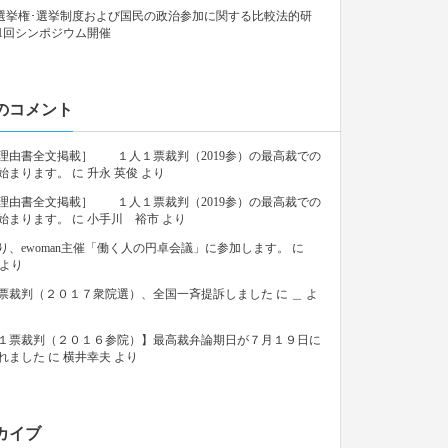
9「選挙権･選挙制度および国民の政治参加に関する比較法的研
1回シンポジウム開催
のコメント
理由書全文掲載］ １人１票裁判（2019参）の最高裁での
始まります。
に
升永 英俊
より
理由書全文掲載］ １人１票裁判（2019参）の最高裁での
始まります。
に
小手川 裕市
より
り、ewoman主催「働く人の円卓会議」に参加します。
に
より
票裁判（２０１７衆院選）、全国一斉提訴しました
に
＿
よ
１票裁判（２０１６参院）】最高裁弁論期日が７月１９日に
れました
に
横井幸夫
より
カイブ