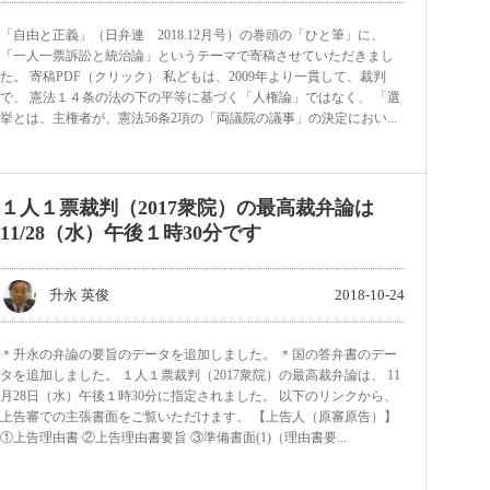
「自由と正義」（日弁連 2018.12月号）の巻頭の「ひと筆」に、
「一人一票訴訟と統治論」というテーマで寄稿させていただきまし
た。 寄稿PDF（クリック） 私どもは、2009年より一貫して、裁判
で、 憲法１４条の法の下の平等に基づく「人権論」ではなく、 「選
挙とは、主権者が、憲法56条2項の「両議院の議事」の決定におい...
１人１票裁判（2017衆院）の最高裁弁論は
11/28（水）午後１時30分です
升永 英俊
2018-10-24
＊升永の弁論の要旨のデータを追加しました。 ＊国の答弁書のデー
タを追加しました。 １人１票裁判（2017衆院）の最高裁弁論は、 11
月28日（水）午後１時30分に指定されました。 以下のリンクから、
上告審での主張書面をご覧いただけます。 【上告人（原審原告）】
①上告理由書 ②上告理由書要旨 ③準備書面(1)（理由書要...