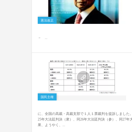
0
憲法改正
－ ...
0
国民主権
に、全国の高裁・高裁支部で１人１票裁判を提訴しました。
25年大法廷判決（衆）、同26年大法廷判決（参）、同27
果、ようやく、...