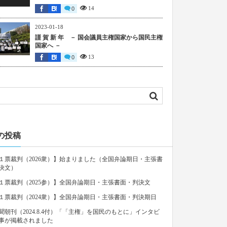
14
0
2023-01-18
謹 賀 新 年 － 国会議員主権国家から国民主権
国家へ －
13
0
の投稿
１票裁判（2026衆）】始まりました（全国弁論期日・主張書
決文）
１票裁判（2025参）】全国弁論期日・主張書面・判決文
１票裁判（2024衆）】全国弁論期日・主張書面・判決期日
聞朝刊（2024.8.4付）「「主権」を国民のもとに」インタビ
事が掲載されました