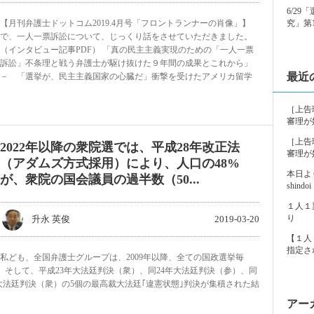
6/2
【月刊弁護士ドットコム2019.4月号「フロントランナーの肖像」】
究」第
で、一人一票訴訟について、じっくり話をさせていただきました。
（インタビュー記事PDF） 「真の民主主義実現のための「一人一票
訴訟」不条理と戦う弁護士が駆け抜けた９年間の成果とこれから」
最近
－ 「選挙が、民主主義国家の心臓だ」衝撃を受けたアメリカ留学
［上告
審理が
［上告
2022年以降の衆院選では、平成28年改正法
審理が
（アダムズ方式採用）により、人口の48%
本日よ
が、衆院の国会議員の過半数（50...
shindoi
１人１
り
升永 英俊
2019-03-20
【１人
指定さ
私ども、全国弁護士グループは、2009年以降、全ての国政選挙毎
 そして、平成23年大法廷判決（衆）、同24年大法廷判決（参）、同
年大法廷判決（衆）の5個の最高裁大法廷｢違憲状態｣判決が集積された結
アー