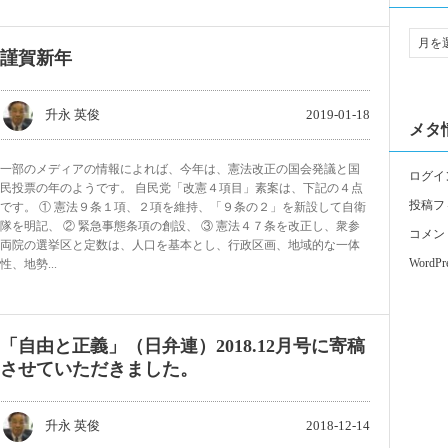
謹賀新年
升永 英俊
2019-01-18
メタ
一部のメディアの情報によれば、今年は、憲法改正の国会発議と国
ログイ
民投票の年のようです。 自民党「改憲４項目」素案は、下記の４点
投稿フ
です。 ① 憲法９条１項、２項を維持、「９条の２」を新設して自衛
隊を明記、 ② 緊急事態条項の創設、 ③ 憲法４７条を改正し、衆参
コメン
両院の選挙区と定数は、人口を基本とし、行政区画、地域的な一体
WordPre
性、地勢...
「自由と正義」（日弁連）2018.12月号に寄稿
させていただきました。
升永 英俊
2018-12-14