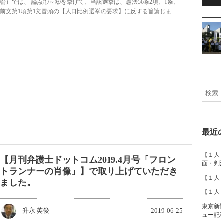
論）では、 論点①～⑥を挙げて、当該選挙は、憲法56条2項、1条、
前文第1項第1文冒頭の【人口比例選挙の要求】に反する旨論じま...
5
最近
【１人
【月刊弁護士ドットコム2019.4月号「フロン
面・判
トランナーの肖像」】で取り上げていただき
【１人
ました。
【１人
東京新
升永 英俊
2019-06-25
ュー記