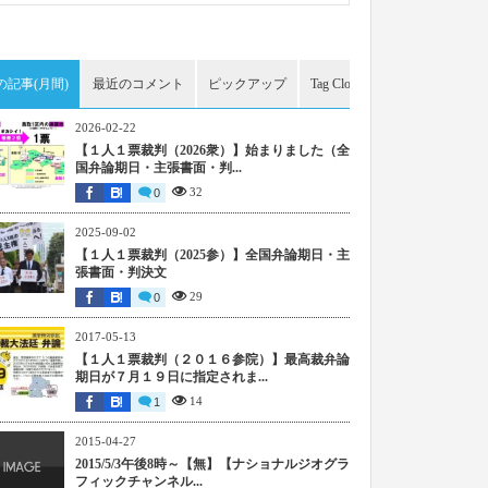
の記事(月間)
最近のコメント
ピックアップ
Tag Cloud
アーカイブ
2026-02-22
【１人１票裁判（2026衆）】始まりました（全
国弁論期日・主張書面・判...
32
0
2025-09-02
【１人１票裁判（2025参）】全国弁論期日・主
張書面・判決文
29
0
2017-05-13
【１人１票裁判（２０１６参院）】最高裁弁論
期日が７月１９日に指定されま...
14
1
2015-04-27
2015/5/3午後8時～【無】【ナショナルジオグラ
フィックチャンネル...