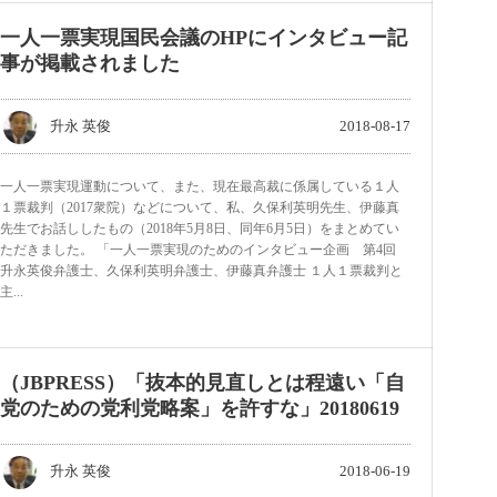
一人一票実現国民会議のHPにインタビュー記
事が掲載されました
升永 英俊
2018-08-17
一人一票実現運動について、また、現在最高裁に係属している１人
１票裁判（2017衆院）などについて、私、久保利英明先生、伊藤真
先生でお話ししたもの（2018年5月8日、同年6月5日）をまとめてい
ただきました。 「一人一票実現のためのインタビュー企画 第4回
升永英俊弁護士、久保利英明弁護士、伊藤真弁護士 １人１票裁判と
主...
（JBPRESS）「抜本的見直しとは程遠い「自
党のための党利党略案」を許すな」20180619
升永 英俊
2018-06-19