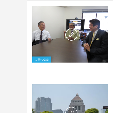
0
１票の格差