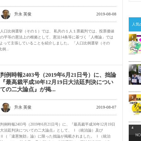
升永 英俊
2019-08-08
人気
人口比例選挙（その１）では、 私共の１人１票裁判では、投票価値
の平等の憲法上の根拠として、憲法14条等に基づく「人権論」では
1
によって主張していることを紹介しました。 「人口比例選挙（その
例...
2
判例時報2403号（2019年6月21日号）に、拙論
『最高裁平成30年12月19日大法廷判決につい
ての二大論点』が掲...
3
升永 英俊
2019-08-07
判例時報2403号（2019年6月21日号）に、『最高裁平成30年12月19日
4
大法廷判決についての二大論点』として、 Ⅰ（統治論）及び
Ⅱ（「違憲無効」論）に限った拙論が掲載されました。 Ⅰ（統治