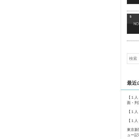
5
最近
【１人
面・判
【１人
【１人
東京新
ュー記