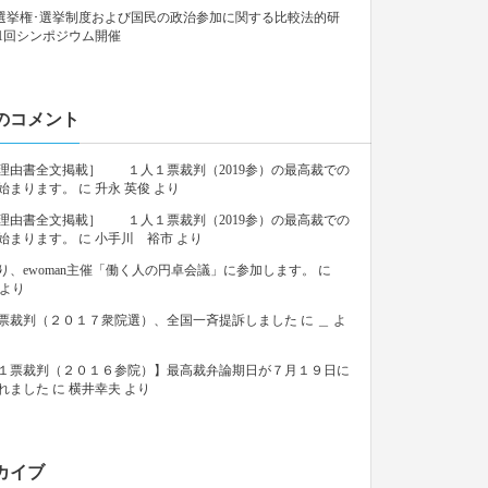
9「選挙権･選挙制度および国民の政治参加に関する比較法的研
1回シンポジウム開催
のコメント
理由書全文掲載］ １人１票裁判（2019参）の最高裁での
始まります。
に
升永 英俊
より
理由書全文掲載］ １人１票裁判（2019参）の最高裁での
始まります。
に
小手川 裕市
より
り、ewoman主催「働く人の円卓会議」に参加します。
に
より
票裁判（２０１７衆院選）、全国一斉提訴しました
に
＿
よ
１票裁判（２０１６参院）】最高裁弁論期日が７月１９日に
れました
に
横井幸夫
より
カイブ