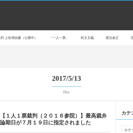
判 上告理由書（公開中）
「一人一票」
民主主義
憲法改正
2017/5/13
Day
カテ
【１人１票裁判（２０１６参院）】最高裁弁
論期日が７月１９日に指定されました