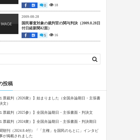
18
0
2009-08-28
国民審査対象の裁判官の関与判決（2009.8.28日
付日経新聞42面）
16
5
の投稿
１票裁判（2026衆）】始まりました（全国弁論期日・主張書
決文）
１票裁判（2025参）】全国弁論期日・主張書面・判決文
１票裁判（2024衆）】全国弁論期日・主張書面・判決期日
聞朝刊（2024.8.4付）「「主権」を国民のもとに」インタビ
事が掲載されました