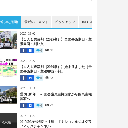
の記事(月間)
最近のコメント
ピックアップ
Tag Cloud
アーカイブ
2025-09-02
【１人１票裁判（2025参）】全国弁論期日・主
張書面・判決文
48
0
2026-02-22
【１人１票裁判（2026衆）】始まりました（全
国弁論期日・主張書面・判...
43
0
2023-01-18
謹 賀 新 年 － 国会議員主権国家から国民主権
国家へ －
22
0
2015-04-27
2015/5/3午後8時～【無】【ナショナルジオグラ
フィックチャンネル...