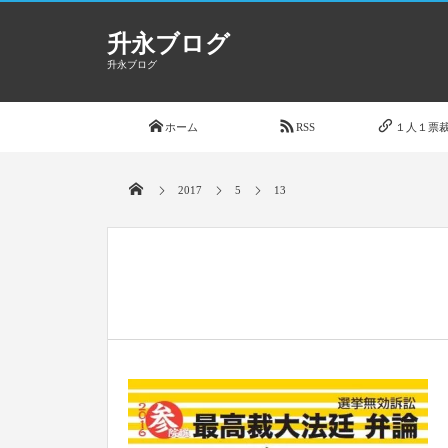
升永ブログ
升永ブログ
ホーム
RSS
１人１票裁
2017
5
13