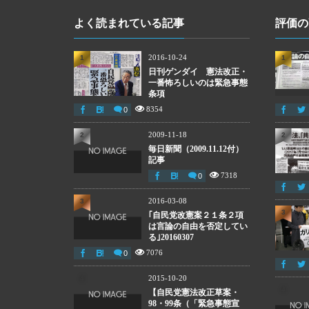
よく読まれている記事
評価の
2016-10-24
1
1
日刊ゲンダイ 憲法改正・
一番怖ろしいのは緊急事態
条項
8354
0
2009-11-18
2
2
毎日新聞（2009.11.12付）
記事
7318
0
2016-03-08
3
3
｢自民党改憲案２１条２項
は言論の自由を否定してい
る｣20160307
7076
0
2015-10-20
4
4
【自民党憲法改正草案・
98・99条（「緊急事態宣