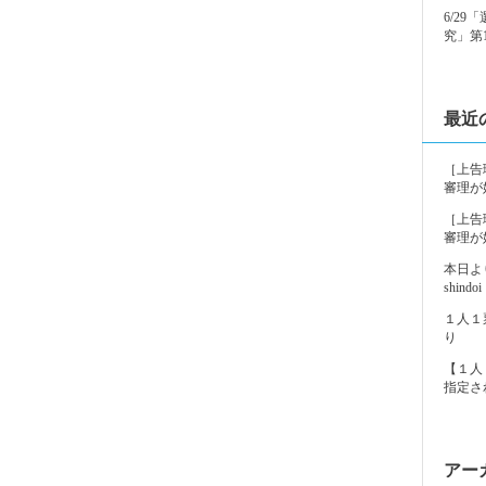
6/2
究」第
最近
［上告
審理が
［上告
審理が
本日よ
shindoi
１人１
り
【１人
指定さ
アー