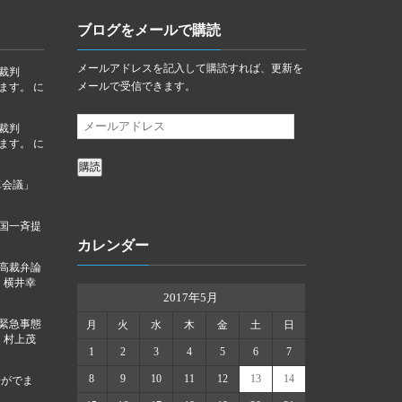
ブログをメールで購読
メールアドレスを記入して購読すれば、更新を
裁判
メールで受信できます。
ります。
に
裁判
ります。
に
購読
卓会議」
国一斉提
カレンダー
高裁弁論
に
横井幸
2017年5月
「緊急事態
月
火
水
木
金
土
日
に
村上茂
1
2
3
4
5
6
7
8
9
10
11
12
13
14
告がでま