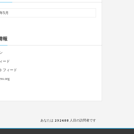
情報
ン
ィード
トフィード
ss.org
あなたは
人目の訪問者です