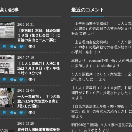
高い記事
最近のコメント
［上告理由書全文掲載］ １人１票
2016-10-31
（2019参）の最高裁での審理が始ま
【拡散願】本日、日経新聞
升永 英俊
より
３８面（第２社会面下）に
言論の自由と一人一票に...
［上告理由書全文掲載］ １人１票
5
0
5
（2019参）の最高裁での審理が始ま
小手川 裕市
より
2017-07-16
本日より、ewoman主催「働く人の円
【１人１票裁判】大法廷弁
に参加します。
に
shindoi
より
論は７月１９日（水）午後
１時３０分です
１人１票裁判（２０１７衆院選）、全
訴しました
に
＿
より
4
0
4
【１人１票裁判（２０１６参院）】最
2018-02-04
期日が７月１９日に指定されました
一人一票裁判： ７つの高
夫
より
裁がH29年衆院選を合憲と
判決した理由
【自民党憲法改正草案・98・99条（
宣言」条項）の異次元の恐ろしさ】
3
0
3
樹
より
2019-05-28
明日9/8朝日新聞に１人１票の意見広
在外邦人国民審査権確認等
す。
に
ありがとう
より