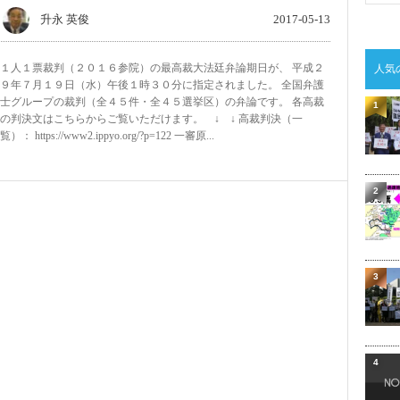
升永 英俊
2017-05-13
１人１票裁判（２０１６参院）の最高裁大法廷弁論期日が、 平成２
人気
９年７月１９日（水）午後１時３０分に指定されました。 全国弁護
士グループの裁判（全４５件・全４５選挙区）の弁論です。 各高裁
1
の判決文はこちらからご覧いただけます。 ↓ ↓ 高裁判決（一
覧）： https://www2.ippyo.org/?p=122 一審原...
2
3
4