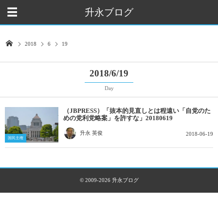
升永ブログ
2018
6
19
2018/6/19
Day
（JBPRESS）「抜本的見直しとは程遠い「自党のた
めの党利党略案」を許すな」20180619
升永 英俊
2018-06-19
国民主権
© 2009-2026
升永ブログ