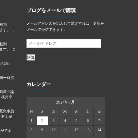
ブログをメールで購読
メールアドレスを記入して購読すれば、更新を
裁判
メールで受信できます。
ります。
に
裁判
ります。
に
購読
卓会議」
国一斉提
カレンダー
高裁弁論
に
横井幸
2024年7月
「緊急事態
月
火
水
木
金
土
日
に
村上茂
1
2
3
4
5
6
7
8
9
10
11
12
13
14
告がでま