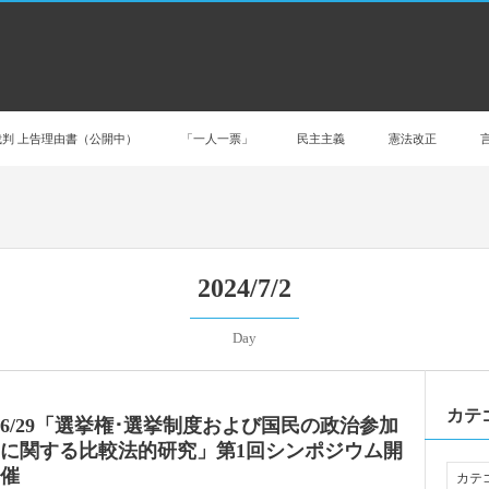
判 上告理由書（公開中）
「一人一票」
民主主義
憲法改正
2024/7/2
Day
カテ
6/29「選挙権･選挙制度および国民の政治参加
に関する比較法的研究」第1回シンポジウム開
催