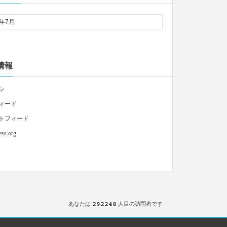
情報
ン
ィード
トフィード
ss.org
あなたは
人目の訪問者です