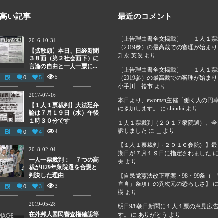
高い記事
最近のコメント
［上告理由書全文掲載］ １人１票
2016-10-31
（2019参）の最高裁での審理が始ま
【拡散願】本日、日経新聞
升永 英俊
より
３８面（第２社会面下）に
言論の自由と一人一票に...
［上告理由書全文掲載］ １人１票
5
0
5
（2019参）の最高裁での審理が始ま
小手川 裕市
より
2017-07-16
本日より、ewoman主催「働く人の円
【１人１票裁判】大法廷弁
に参加します。
に
shindoi
より
論は７月１９日（水）午後
１時３０分です
１人１票裁判（２０１７衆院選）、全
訴しました
に
＿
より
4
0
4
【１人１票裁判（２０１６参院）】最
2018-02-04
期日が７月１９日に指定されました
一人一票裁判： ７つの高
夫
より
裁がH29年衆院選を合憲と
判決した理由
【自民党憲法改正草案・98・99条（
宣言」条項）の異次元の恐ろしさ】
3
0
3
樹
より
2019-05-28
明日9/8朝日新聞に１人１票の意見広
在外邦人国民審査権確認等
す。
に
ありがとう
より