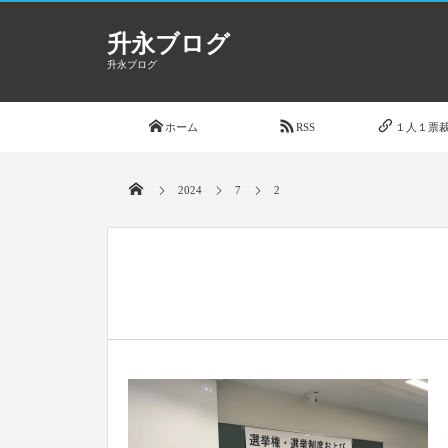
升永ブログ
升永ブログ
ホーム
RSS
１人１票裁
2024
7
2