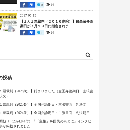
14
0
2017-05-13
【１人１票裁判（２０１６参院）】最高裁弁論
期日が７月１９日に指定されま...
14
1
の投稿
１票裁判（2026衆）】始まりました（全国弁論期日・主張書
決文）
１票裁判（2025参）】全国弁論期日・主張書面・判決文
１票裁判（2024衆）】全国弁論期日・主張書面・判決期日
聞朝刊（2024.8.4付）「「主権」を国民のもとに」インタビ
事が掲載されました