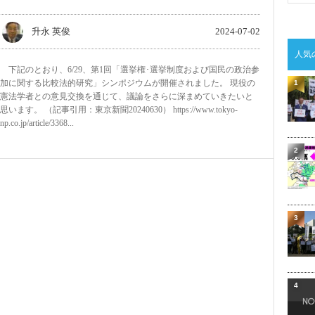
升永 英俊
2024-07-02
人気
下記のとおり、6/29、第1回「選挙権･選挙制度および国民の政治参
加に関する比較法的研究」シンポジウムが開催されました。 現役の
1
憲法学者との意見交換を通じて、議論をさらに深まめていきたいと
思います。 （記事引用：東京新聞20240630） https://www.tokyo-
np.co.jp/article/3368...
2
3
4