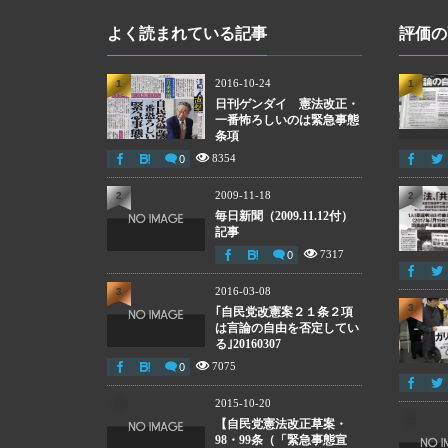
よく読まれている記事
評価の
2016-10-24
1
1
日刊ゲンダイ 憲法改正・
一番怖ろしいのは緊急事態
条項
8354
0
2009-11-18
2
2
毎日新聞（2009.11.12付）
記事
7317
0
2016-03-08
3
3
｢自民党改憲案２１条２項
は言論の自由を否定してい
る｣20160307
7075
0
2015-10-20
4
4
【自民党憲法改正草案・
98・99条（「緊急事態宣