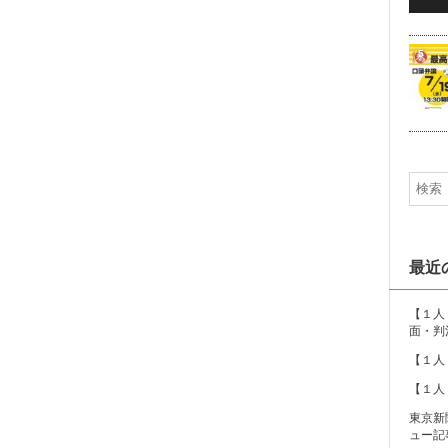
5
最近
【１人
面・判
【１人
【１人
東京新
ュー記