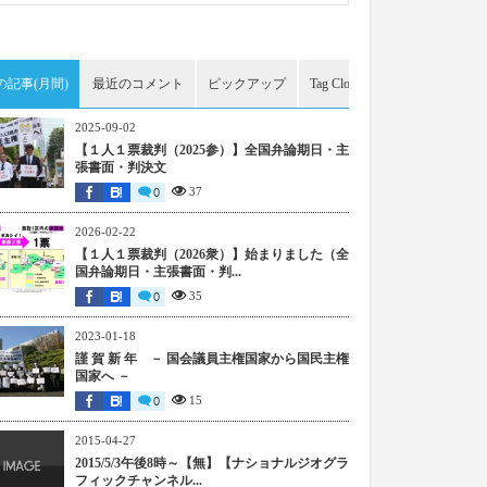
の記事(月間)
最近のコメント
ピックアップ
Tag Cloud
アーカイブ
2025-09-02
【１人１票裁判（2025参）】全国弁論期日・主
張書面・判決文
37
0
2026-02-22
【１人１票裁判（2026衆）】始まりました（全
国弁論期日・主張書面・判...
35
0
2023-01-18
謹 賀 新 年 － 国会議員主権国家から国民主権
国家へ －
15
0
2015-04-27
2015/5/3午後8時～【無】【ナショナルジオグラ
フィックチャンネル...