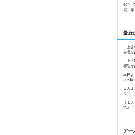
6/2
究」第
最近
［上告
審理が
［上告
審理が
本日よ
shindoi
１人１
り
【１人
指定さ
アー