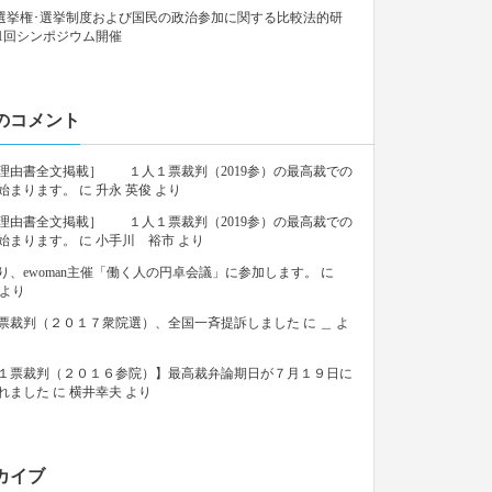
9「選挙権･選挙制度および国民の政治参加に関する比較法的研
1回シンポジウム開催
のコメント
理由書全文掲載］ １人１票裁判（2019参）の最高裁での
始まります。
に
升永 英俊
より
理由書全文掲載］ １人１票裁判（2019参）の最高裁での
始まります。
に
小手川 裕市
より
り、ewoman主催「働く人の円卓会議」に参加します。
に
より
票裁判（２０１７衆院選）、全国一斉提訴しました
に
＿
よ
１票裁判（２０１６参院）】最高裁弁論期日が７月１９日に
れました
に
横井幸夫
より
カイブ