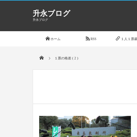
升永ブログ
升永ブログ
ホーム
RSS
１人１票裁
１票の格差 ( 2 )