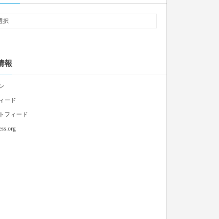
情報
ン
ィード
トフィード
ss.org