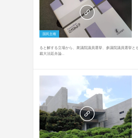
0
国民主権
ると解する立場から、衆議院議員選挙、参議院議員選挙ともに
裁大法廷弁論...
0