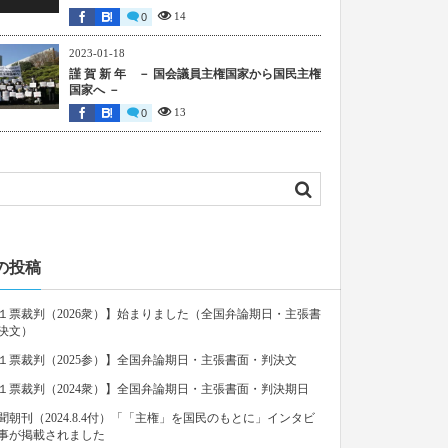
14
0
2023-01-18
謹 賀 新 年 － 国会議員主権国家から国民主権
国家へ －
13
0
の投稿
１票裁判（2026衆）】始まりました（全国弁論期日・主張書
決文）
１票裁判（2025参）】全国弁論期日・主張書面・判決文
１票裁判（2024衆）】全国弁論期日・主張書面・判決期日
聞朝刊（2024.8.4付）「「主権」を国民のもとに」インタビ
事が掲載されました