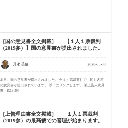
［国の意見書全文掲載］ 【１人１票裁判
（2019参）】国の意見書が提出されました。
升永 英俊
2020-03-30
本日、国の意見書が提出されました。 全１４高裁事件で、同じ内容
の意見書が提出されています。 以下にリンクします。 被上告人意見
書（R2.3.30）
［上告理由書全文掲載］ １人１票裁判
（2019参）の最高裁での審理が始まります。