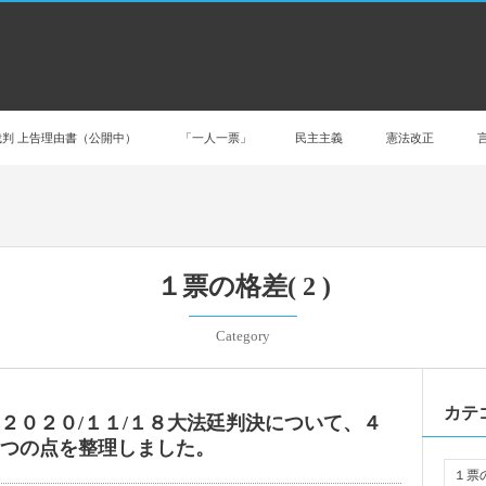
判 上告理由書（公開中）
「一人一票」
民主主義
憲法改正
１票の格差( 2 )
Category
カテ
２０２０/１１/１８大法廷判決について、４
つの点を整理しました。