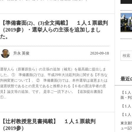
5
【準備書面(2)、(3)全文掲載】 １人１票裁判
（2019参）・選挙人らの主張を追加しまし
た。
升永 英俊
2020-09-18
選挙人ら（原審原告ら）の主張の追加（補充）を最高裁に提出しま
した。 ① 準備書面(2)では、平成29年大法廷判決に関する【不当な
最近
判例変更について】、 ② 準備書面(3)では、本件選挙は違憲または
違憲状態であるとの意見であると推察される【６名の憲法学者の意
見】論文等の追加、です。 是非ご一読下さい。 【追加提出書面】
【１人
①...
面・判
【１人
【１人
【辻村教授意見書掲載】 １人１票裁判
東京新
（2019参）
ュー記