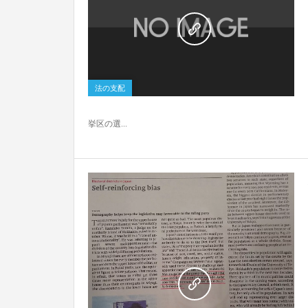
2
法の支配
挙区の選...