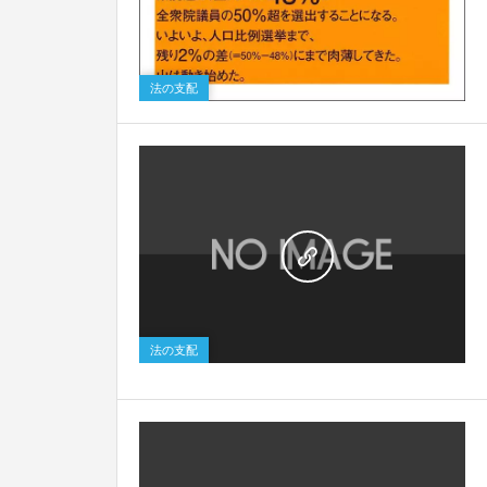
法の支配
0
法の支配