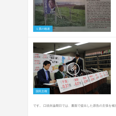
0
１票の格差
0
国民主権
です。 口頭弁論期日では、書面で提出した原告の主張を補充.