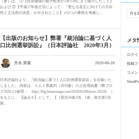
（参）は、 ①【投票価値の最大較差が1対3.08にまで縮小したこと】
および ②【平成27年改正法によって、「更なる是正に向けての方向
性と立法府の決意」が示されたこと】 の2つの事情を考慮し...
【出版のお知らせ】弊著『統治論に基づく人
メタ
口比例選挙訴訟』（日本評論社 2020年3月）
ログイ
升永 英俊
2020-06-26
投稿フ
コメン
日本評論社より、『統治論に基づく人口比例選挙訴訟』を出版いた
WordPre
しました。 内容は、１人１票裁判（2019参）の上告理由書（弊ブロ
グ2020.2.6参照： https://blg.hmasunaga.com/2020/02/06/post-24226/ ）
をもとに、 【論点６】として、【［憲法56条2項、1条、前文第1項
第...