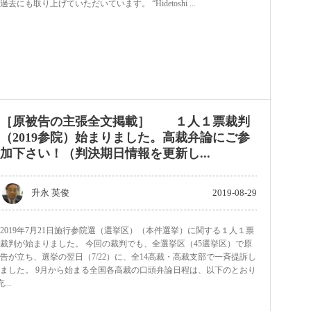
過去にも取り上げていただいています。 “Hidetoshi ...
［原被告の主張全文掲載］ １人１票裁判
（2019参院）始まりました。高裁弁論にご参
加下さい！（判決期日情報を更新し...
升永 英俊
2019-08-29
2019年7月21日施行参院選（選挙区）（本件選挙）に関する１人１票
裁判が始まりました。 今回の裁判でも、全選挙区（45選挙区）で原
告が立ち、選挙の翌日（7/22）に、全14高裁・高裁支部で一斉提訴し
ました。 9月から始まる全国各高裁の口頭弁論日程は、以下のとおり
..