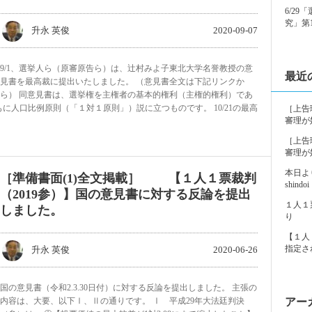
6/2
究」第
升永 英俊
2020-09-07
9/1、選挙人ら（原審原告ら）は、辻村みよ子東北大学名誉教授の意
最近
見書を最高裁に提出いたしました。 （意見書全文は下記リンクか
ら） 同意見書は、選挙権を主権者の基本的権利（主権的権利）であ
人口比例原則（「１対１原則」）説に立つものです。 10/21の最高
［上告
審理が
［上告
審理が
本日よ
［準備書面(1)全文掲載］ 【１人１票裁判
shindoi
（2019参）】国の意見書に対する反論を提出
１人１
しました。
り
【１人
指定さ
升永 英俊
2020-06-26
国の意見書（令和2.3.30日付）に対する反論を提出しました。 主張の
内容は、大要、以下Ⅰ、Ⅱの通りです。 Ⅰ 平成29年大法廷判決
アー