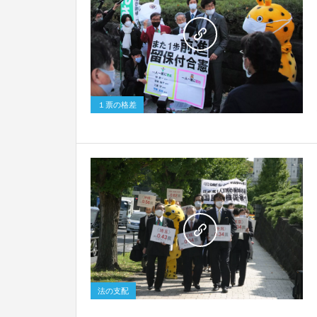
0
１票の格差
0
法の支配