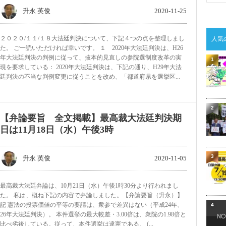
升永 英俊
2020-11-25
２０２０/１１/１８大法廷判決について、下記４つの点を整理しまし
人気
た。 ご一読いただければ幸いです。 １ 2020年大法廷判決は、H26
年大法廷判決の判例に従って、抜本的見直しの参院選制度改革の実
1
現を要求している： 2020年大法廷判決は、下記の通り、H29年大法
廷判決の不当な判例変更に従うことを改め、「都道府県を選挙区...
2
【弁論要旨 全文掲載】最高裁大法廷判決期
日は11月18日（水）午後3時
3
升永 英俊
2020-11-05
最高裁大法廷弁論は、10月21日（水）午後1時30分より行われまし
た。 私は、概ね下記の内容で弁論しました。【弁論要旨（升永）】
記 憲法の投票価値の平等の要請は、衆参で差異はない（平成24年、
4
26年大法廷判決）。 本件選挙の最大較差・3.00倍は、衆院の1.98倍と
比べ劣後している。従って、本件選挙は違憲である。 (...