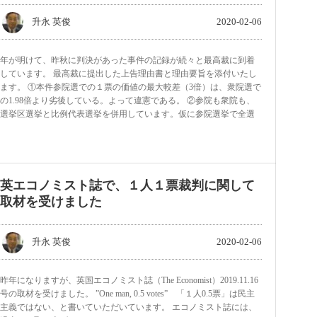
升永 英俊
2020-02-06
年が明けて、昨秋に判決があった事件の記録が続々と最高裁に到着
しています。 最高裁に提出した上告理由書と理由要旨を添付いたし
ます。 ①本件参院選での１票の価値の最大較差（3倍）は、衆院選で
の1.98倍より劣後している。よって違憲である。 ②参院も衆院も、
選挙区選挙と比例代表選挙を併用しています。仮に参院選挙で全選
英エコノミスト誌で、１人１票裁判に関して
取材を受けました
升永 英俊
2020-02-06
昨年になりますが、英国エコノミスト誌（The Economist）2019.11.16
号の取材を受けました。 ”One man, 0.5 votes” 「１人0.5票」は民主
主義ではない、と書いていただいています。 エコノミスト誌には、