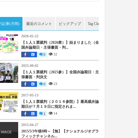
の記事(月間)
最近のコメント
ピックアップ
Tag Cloud
アーカイブ
2026-02-22
【１人１票裁判（2026衆）】始まりました（全
国弁論期日・主張書面・判...
32
0
2025-09-02
【１人１票裁判（2025参）】全国弁論期日・主
張書面・判決文
23
0
2017-05-13
【１人１票裁判（２０１６参院）】最高裁弁論
期日が７月１９日に指定されま...
14
1
2015-04-27
2015/5/3午後8時～【無】【ナショナルジオグラ
フィックチャンネル...