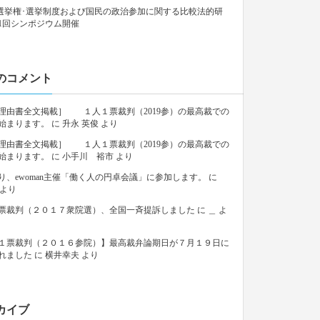
9「選挙権･選挙制度および国民の政治参加に関する比較法的研
1回シンポジウム開催
のコメント
理由書全文掲載］ １人１票裁判（2019参）の最高裁での
始まります。
に
升永 英俊
より
理由書全文掲載］ １人１票裁判（2019参）の最高裁での
始まります。
に
小手川 裕市
より
り、ewoman主催「働く人の円卓会議」に参加します。
に
より
票裁判（２０１７衆院選）、全国一斉提訴しました
に
＿
よ
１票裁判（２０１６参院）】最高裁弁論期日が７月１９日に
れました
に
横井幸夫
より
カイブ