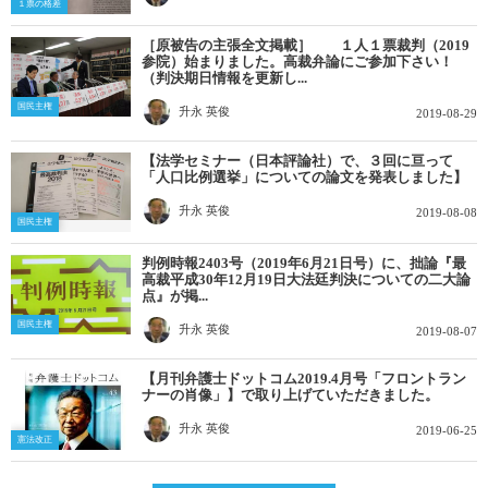
１票の格差
［原被告の主張全文掲載］ １人１票裁判（2019
参院）始まりました。高裁弁論にご参加下さい！
（判決期日情報を更新し...
国民主権
升永 英俊
2019-08-29
【法学セミナー（日本評論社）で、３回に亘って
「人口比例選挙」についての論文を発表しました】
升永 英俊
2019-08-08
国民主権
判例時報2403号（2019年6月21日号）に、拙論『最
高裁平成30年12月19日大法廷判決についての二大論
点』が掲...
国民主権
升永 英俊
2019-08-07
【月刊弁護士ドットコム2019.4月号「フロントラン
ナーの肖像」】で取り上げていただきました。
升永 英俊
2019-06-25
憲法改正