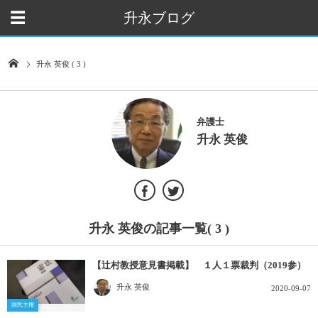
升永ブログ
升永 英俊 ( 3 )
弁護士
升永 英俊
升永 英俊の記事一覧( 3 )
【辻村教授意見書掲載】 １人１票裁判（2019参）
升永 英俊
2020-09-07
国民主権