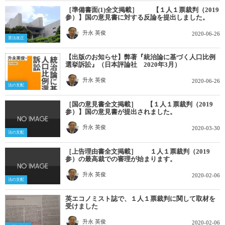
［準備書面(1)全文掲載］ 【１人１票裁判（2019
参）】国の意見書に対する反論を提出しました。
升永 英俊
2020-06-26
憲法改正
【出版のお知らせ】弊著『統治論に基づく人口比例
選挙訴訟』（日本評論社 2020年3月）
升永 英俊
2020-06-26
法の支配
［国の意見書全文掲載］ 【１人１票裁判（2019
参）】国の意見書が提出されました。
升永 英俊
2020-03-30
法の支配
［上告理由書全文掲載］ １人１票裁判（2019
参）の最高裁での審理が始まります。
升永 英俊
2020-02-06
法の支配
英エコノミスト誌で、１人１票裁判に関して取材を
受けました
升永 英俊
2020-02-06