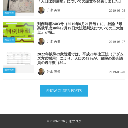
「人口比例選挙」についての論文を発表しました】
升永 英俊
2019-08-08
国民主権
判例時報2403号（2019年6月21日号）に、拙論『最
高裁平成30年12月19日大法廷判決についての二大論
点』が掲...
国民主権
升永 英俊
2019-08-07
2022年以降の衆院選では、平成28年改正法（アダム
ズ方式採用）により、人口の48%が、衆院の国会議
員の過半数（50...
国民主権
升永 英俊
2019-03-20
SHOW OLDER POSTS
© 2009-2026
升永ブログ