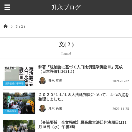
升永ブログ
文 ( 2 )
文( 2 )
Tagged
弊著『統治論に基づく人口比例選挙訴訟Ⅲ』完成
（日本評論社2021.5）
升永 英俊
2021-06-22
投票価値の不平等
２０２０/１１/１８大法廷判決について、４つの点を
整理しました。
升永 英俊
2020-11-25
１票の格差
【弁論要旨 全文掲載】最高裁大法廷判決期日は11
月18日（水）午後3時