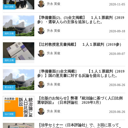
升永 英俊
2020-11-05
法の支配
【準備書面(2)、(3)全文掲載】 １人１票裁判（2019
参）・選挙人らの主張を追加しました。
升永 英俊
2020-09-18
国民主権
【辻村教授意見書掲載】 １人１票裁判（2019参）
升永 英俊
2020-09-07
国民主権
［準備書面(1)全文掲載］ 【１人１票裁判（2019
参）】国の意見書に対する反論を提出しました。
升永 英俊
2020-06-26
憲法改正
【出版のお知らせ】弊著『統治論に基づく人口比例
選挙訴訟』（日本評論社 2020年3月）
升永 英俊
2020-06-26
法の支配
【法学セミナー（日本評論社）で、３回に亘って